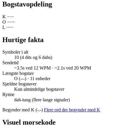
Bogstavopdeling
K
−
·
−
O
−
−
−
L
·
−
·
·
Hurtige fakta
Symboler i alt
10 (4 dits og 6 dahs)
Sendetid
~3.5s ved 12 WPM · ~2.1s ved 20 WPM
Længste bogstav
O (---) · 11 enheder
Sjældne bogstaver
Kun almindelige bogstaver
Rytme
dah-tung (flere lange signaler)
Begynder med K (-.-)
Flere ord der begynder med K
Visuel morsekode