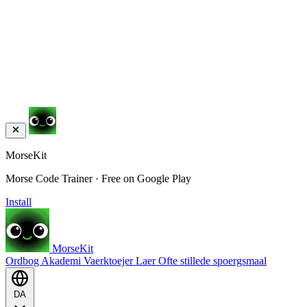
MorseKit
Morse Code Trainer · Free on Google Play
Install
MorseKit
Ordbog
Akademi
Vaerktoejer
Laer
Ofte stillede spoergsmaal
DA