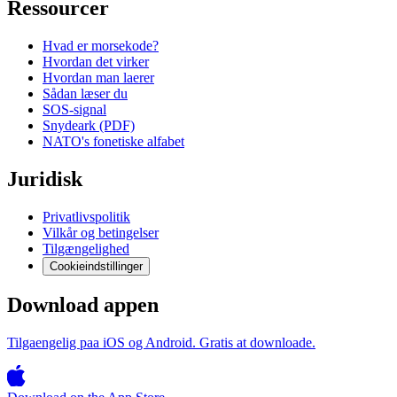
Ressourcer
Hvad er morsekode?
Hvordan det virker
Hvordan man laerer
Sådan læser du
SOS-signal
Snydeark (PDF)
NATO's fonetiske alfabet
Juridisk
Privatlivspolitik
Vilkår og betingelser
Tilgængelighed
Cookieindstillinger
Download appen
Tilgaengelig paa iOS og Android. Gratis at downloade.