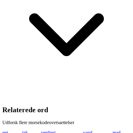
Relaterede ord
Udforsk flere morsekodeoversaettelser
nej
-. . .---
tak
- .- -.-
venligst
...- . -. .-.. .. --
vand
...- .- -. -..
mad
-- .-