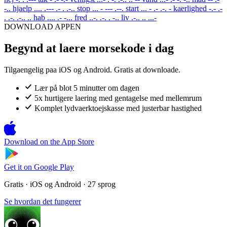
-..
hjaelp
.... .--- .- . .-..
stop
... - --- .--.
start
... - .- .-. -
kaerlighed
-.- .-
. .-. .-.. ..
hab
.... .- -...
fred
..-. .-. . -..
liv
.-.. .. ...-
DOWNLOAD APPEN
Begynd at laere morsekode i dag
Tilgaengelig paa iOS og Android. Gratis at downloade.
Lær på blot 5 minutter om dagen
5x hurtigere laering med gentagelse med mellemrum
Komplet lydvaerktoejskasse med justerbar hastighed
Download on the
App Store
Get it on
Google Play
Gratis · iOS og Android · 27 sprog
Se hvordan det fungerer