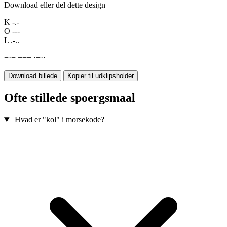
Download eller del dette design
K
-.-
O
---
L
.-..
−
·
−
−
−
−
·
−
·
·
Download billede
Kopier til udklipsholder
Ofte stillede spoergsmaal
Hvad er "kol" i morsekode?