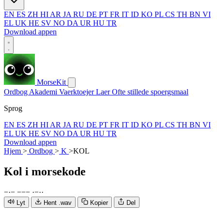
EN
ES
ZH
HI
AR
JA
RU
DE
PT
FR
IT
ID
KO
PL
CS
TH
BN
VI
EL
UK
HE
SV
NO
DA
UR
HU
TR
Download appen
MorseKit
Ordbog
Akademi
Vaerktoejer
Laer
Ofte stillede spoergsmaal
Sprog
EN
ES
ZH
HI
AR
JA
RU
DE
PT
FR
IT
ID
KO
PL
CS
TH
BN
VI
EL
UK
HE
SV
NO
DA
UR
HU
TR
Download appen
Hjem
>
Ordbog
>
K
>
KOL
Kol
i morsekode
−
·
−
−
−
−
·
−
·
·
Lyt
Hent .wav
Kopier
Del