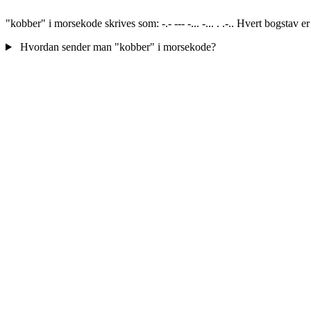
"kobber" i morsekode skrives som: -.- --- -... -... . .-.. Hvert bogstav 
Hvordan sender man "kobber" i morsekode?