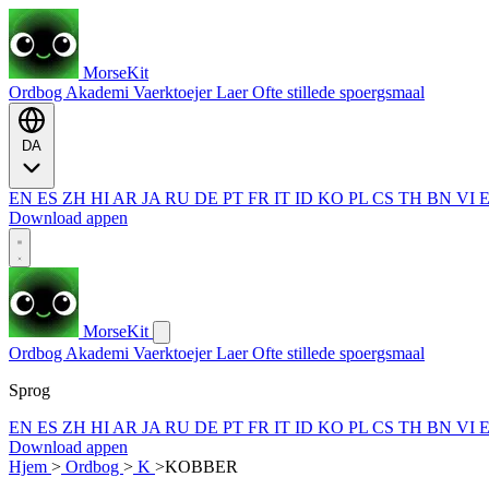
MorseKit
Ordbog
Akademi
Vaerktoejer
Laer
Ofte stillede spoergsmaal
DA
EN
ES
ZH
HI
AR
JA
RU
DE
PT
FR
IT
ID
KO
PL
CS
TH
BN
VI
Download appen
MorseKit
Ordbog
Akademi
Vaerktoejer
Laer
Ofte stillede spoergsmaal
Sprog
EN
ES
ZH
HI
AR
JA
RU
DE
PT
FR
IT
ID
KO
PL
CS
TH
BN
VI
Download appen
Hjem
>
Ordbog
>
K
>
KOBBER