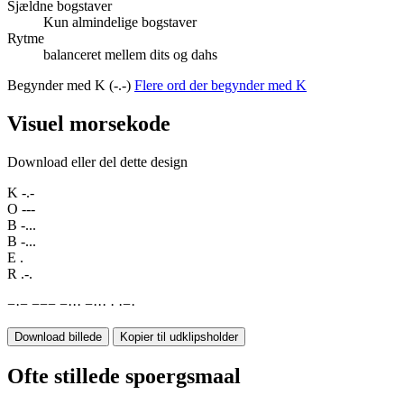
Sjældne bogstaver
Kun almindelige bogstaver
Rytme
balanceret mellem dits og dahs
Begynder med K (-.-)
Flere ord der begynder med K
Visuel morsekode
Download eller del dette design
K
-.-
O
---
B
-...
B
-...
E
.
R
.-.
−
·
−
−
−
−
−
·
·
·
−
·
·
·
·
·
−
·
Download billede
Kopier til udklipsholder
Ofte stillede spoergsmaal