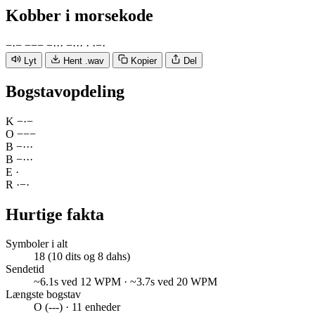
Kobber
i morsekode
−
·
−
−
−
−
−
·
·
·
−
·
·
·
·
·
−
·
Lyt
Hent .wav
Kopier
Del
Bogstavopdeling
K
−
·
−
O
−
−
−
B
−
·
·
·
B
−
·
·
·
E
·
R
·
−
·
Hurtige fakta
Symboler i alt
18 (10 dits og 8 dahs)
Sendetid
~6.1s ved 12 WPM · ~3.7s ved 20 WPM
Længste bogstav
O (---) · 11 enheder