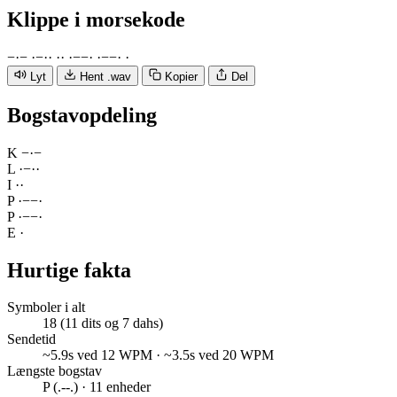
Klippe
i morsekode
−
·
−
·
−
·
·
·
·
·
−
−
·
·
−
−
·
·
Lyt
Hent .wav
Kopier
Del
Bogstavopdeling
K
−
·
−
L
·
−
·
·
I
·
·
P
·
−
−
·
P
·
−
−
·
E
·
Hurtige fakta
Symboler i alt
18 (11 dits og 7 dahs)
Sendetid
~5.9s ved 12 WPM · ~3.5s ved 20 WPM
Længste bogstav
P (.--.) · 11 enheder