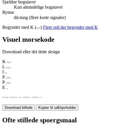
Sjældne bogstaver
Kun almindelige bogstaver
Rytme
dit-tung (flere korte signaler)
Begynder med K (-.-)
Flere ord der begynder med K
Visuel morsekode
Download eller del dette design
K
-.-
L
.-..
I
..
P
.--.
P
.--.
E
.
−
·
−
·
−
·
·
·
·
·
−
−
·
·
−
−
·
·
Download billede
Kopier til udklipsholder
Ofte stillede spoergsmaal