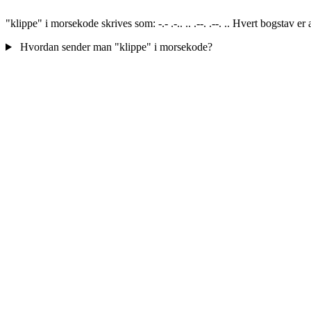
"klippe" i morsekode skrives som: -.- .-.. .. .--. .--. .. Hvert bogstav 
Hvordan sender man "klippe" i morsekode?