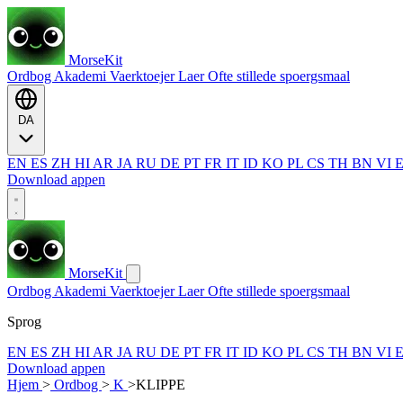
MorseKit
Ordbog
Akademi
Vaerktoejer
Laer
Ofte stillede spoergsmaal
DA
EN
ES
ZH
HI
AR
JA
RU
DE
PT
FR
IT
ID
KO
PL
CS
TH
BN
VI
Download appen
MorseKit
Ordbog
Akademi
Vaerktoejer
Laer
Ofte stillede spoergsmaal
Sprog
EN
ES
ZH
HI
AR
JA
RU
DE
PT
FR
IT
ID
KO
PL
CS
TH
BN
VI
Download appen
Hjem
>
Ordbog
>
K
>
KLIPPE