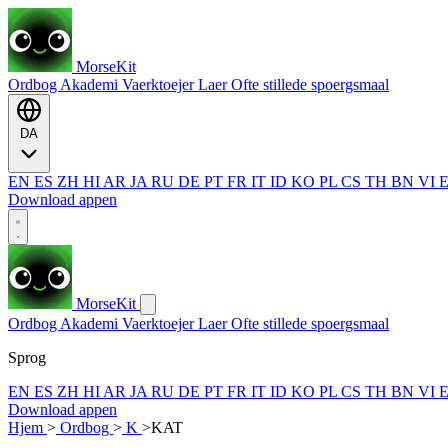
MorseKit
Ordbog
Akademi
Vaerktoejer
Laer
Ofte stillede spoergsmaal
DA
EN
ES
ZH
HI
AR
JA
RU
DE
PT
FR
IT
ID
KO
PL
CS
TH
BN
VI
Download appen
MorseKit
Ordbog
Akademi
Vaerktoejer
Laer
Ofte stillede spoergsmaal
Sprog
EN
ES
ZH
HI
AR
JA
RU
DE
PT
FR
IT
ID
KO
PL
CS
TH
BN
VI
Download appen
Hjem
>
Ordbog
>
K
>
KAT