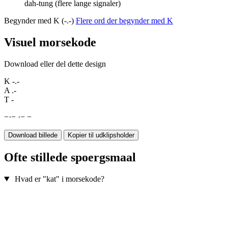
dah-tung (flere lange signaler)
Begynder med K (-.-)
Flere ord der begynder med K
Visuel morsekode
Download eller del dette design
K
-.-
A
.-
T
-
−
·
−
·
−
−
Download billede
Kopier til udklipsholder
Ofte stillede spoergsmaal
Hvad er "kat" i morsekode?