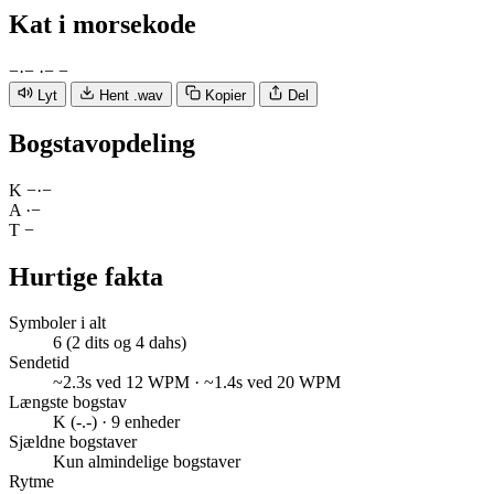
Kat
i morsekode
−
·
−
·
−
−
Lyt
Hent .wav
Kopier
Del
Bogstavopdeling
K
−
·
−
A
·
−
T
−
Hurtige fakta
Symboler i alt
6 (2 dits og 4 dahs)
Sendetid
~2.3s ved 12 WPM · ~1.4s ved 20 WPM
Længste bogstav
K (-.-) · 9 enheder
Sjældne bogstaver
Kun almindelige bogstaver
Rytme