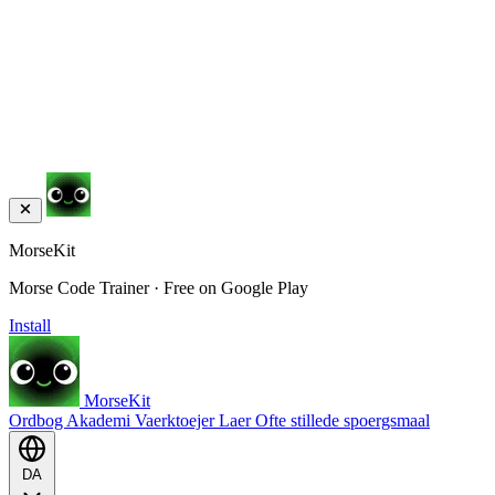
MorseKit
Morse Code Trainer · Free on Google Play
Install
MorseKit
Ordbog
Akademi
Vaerktoejer
Laer
Ofte stillede spoergsmaal
DA