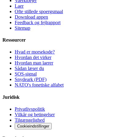
Vaerktoejer
Laer
Ofte stillede spoergsmaal
Download appen
Feedback og fejlrapport
Sitemap
Ressourcer
Hvad er morsekode?
Hvordan det virker
Hvordan man laerer
Sådan læser du
SOS-signal
Snydeark (PDF)
NATO's fonetiske alfabet
Juridisk
Privatlivspolitik
Vilkår og betingelser
Tilgængelighed
Cookieindstillinger