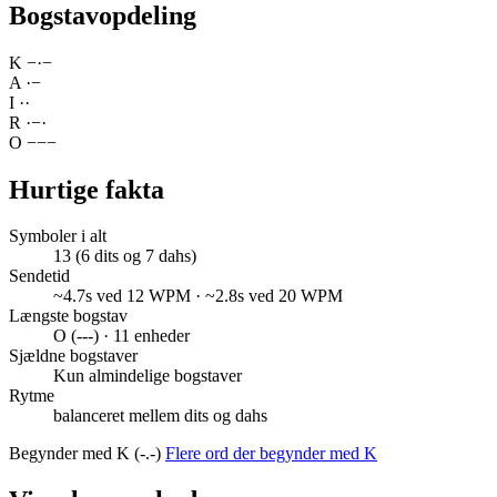
Bogstavopdeling
K
−
·
−
A
·
−
I
·
·
R
·
−
·
O
−
−
−
Hurtige fakta
Symboler i alt
13 (6 dits og 7 dahs)
Sendetid
~4.7s ved 12 WPM · ~2.8s ved 20 WPM
Længste bogstav
O (---) · 11 enheder
Sjældne bogstaver
Kun almindelige bogstaver
Rytme
balanceret mellem dits og dahs
Begynder med K (-.-)
Flere ord der begynder med K