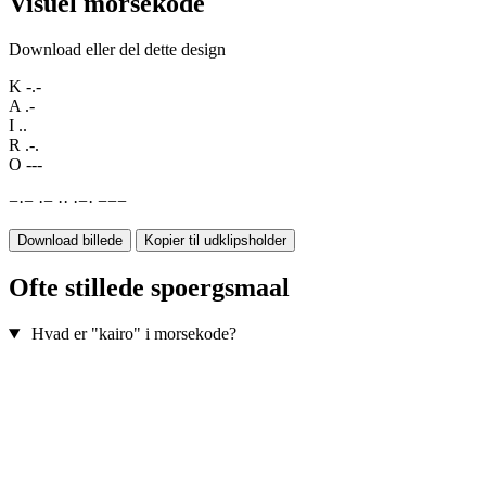
Visuel morsekode
Download eller del dette design
K
-.-
A
.-
I
..
R
.-.
O
---
−
·
−
·
−
·
·
·
−
·
−
−
−
Download billede
Kopier til udklipsholder
Ofte stillede spoergsmaal
Hvad er "kairo" i morsekode?