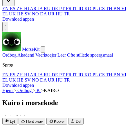
EN
ES
ZH
HI
AR
JA
RU
DE
PT
FR
IT
ID
KO
PL
CS
TH
BN
VI
EL
UK
HE
SV
NO
DA
UR
HU
TR
Download appen
MorseKit
Ordbog
Akademi
Vaerktoejer
Laer
Ofte stillede spoergsmaal
Sprog
EN
ES
ZH
HI
AR
JA
RU
DE
PT
FR
IT
ID
KO
PL
CS
TH
BN
VI
EL
UK
HE
SV
NO
DA
UR
HU
TR
Download appen
Hjem
>
Ordbog
>
K
>
KAIRO
Kairo
i morsekode
−
·
−
·
−
·
·
·
−
·
−
−
−
Lyt
Hent .wav
Kopier
Del