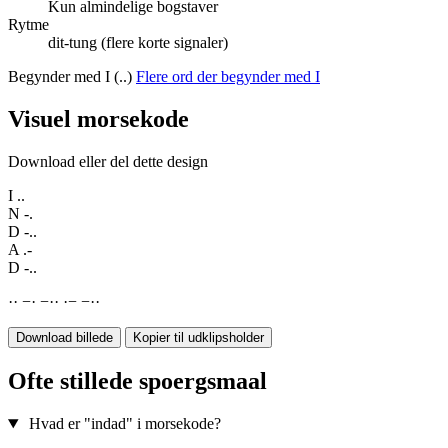
Kun almindelige bogstaver
Rytme
dit-tung (flere korte signaler)
Begynder med I (..)
Flere ord der begynder med I
Visuel morsekode
Download eller del dette design
I
..
N
-.
D
-..
A
.-
D
-..
·
·
−
·
−
·
·
·
−
−
·
·
Download billede
Kopier til udklipsholder
Ofte stillede spoergsmaal
Hvad er "indad" i morsekode?