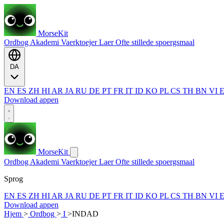
MorseKit
Ordbog
Akademi
Vaerktoejer
Laer
Ofte stillede spoergsmaal
DA
EN
ES
ZH
HI
AR
JA
RU
DE
PT
FR
IT
ID
KO
PL
CS
TH
BN
VI
Download appen
MorseKit
Ordbog
Akademi
Vaerktoejer
Laer
Ofte stillede spoergsmaal
Sprog
EN
ES
ZH
HI
AR
JA
RU
DE
PT
FR
IT
ID
KO
PL
CS
TH
BN
VI
Download appen
Hjem
>
Ordbog
>
I
>
INDAD