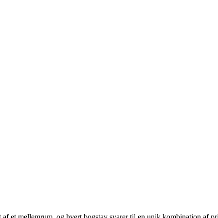
ilt af et mellemrum, og hvert bogstav svarer til en unik kombination af pr