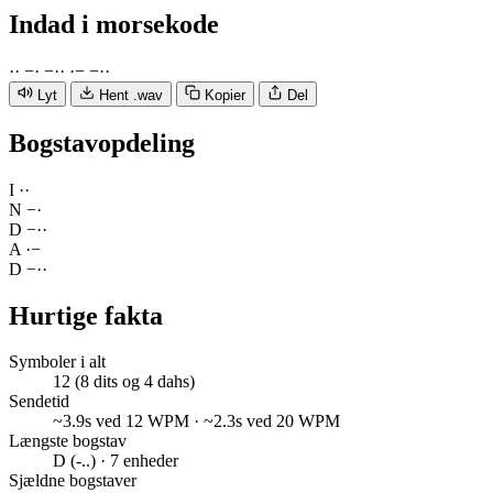
Indad
i morsekode
·
·
−
·
−
·
·
·
−
−
·
·
Lyt
Hent .wav
Kopier
Del
Bogstavopdeling
I
·
·
N
−
·
D
−
·
·
A
·
−
D
−
·
·
Hurtige fakta
Symboler i alt
12 (8 dits og 4 dahs)
Sendetid
~3.9s ved 12 WPM · ~2.3s ved 20 WPM
Længste bogstav
D (-..) · 7 enheder
Sjældne bogstaver