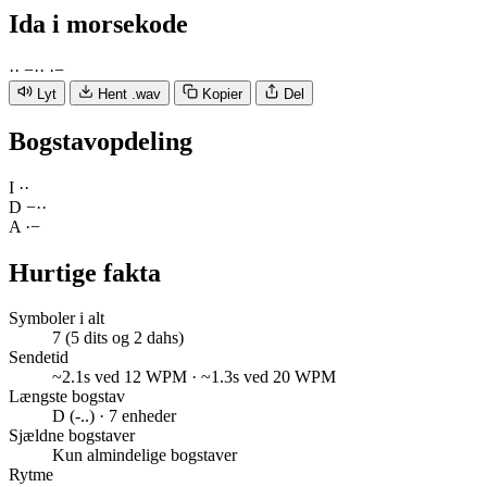
Ida
i morsekode
·
·
−
·
·
·
−
Lyt
Hent .wav
Kopier
Del
Bogstavopdeling
I
·
·
D
−
·
·
A
·
−
Hurtige fakta
Symboler i alt
7 (5 dits og 2 dahs)
Sendetid
~2.1s ved 12 WPM · ~1.3s ved 20 WPM
Længste bogstav
D (-..) · 7 enheder
Sjældne bogstaver
Kun almindelige bogstaver
Rytme