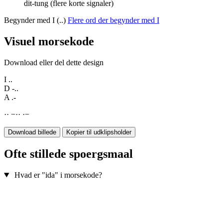
dit-tung (flere korte signaler)
Begynder med I (..)
Flere ord der begynder med I
Visuel morsekode
Download eller del dette design
I
..
D
-..
A
.-
·
·
−
·
·
·
−
Download billede
Kopier til udklipsholder
Ofte stillede spoergsmaal
Hvad er "ida" i morsekode?