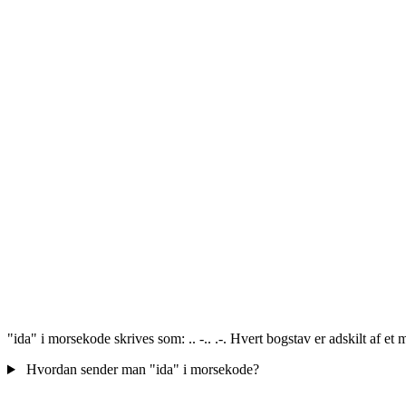
"ida" i morsekode skrives som: .. -.. .-. Hvert bogstav er adskilt af et
Hvordan sender man "ida" i morsekode?