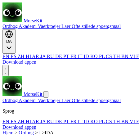
MorseKit
Ordbog
Akademi
Vaerktoejer
Laer
Ofte stillede spoergsmaal
DA
EN
ES
ZH
HI
AR
JA
RU
DE
PT
FR
IT
ID
KO
PL
CS
TH
BN
VI
Download appen
MorseKit
Ordbog
Akademi
Vaerktoejer
Laer
Ofte stillede spoergsmaal
Sprog
EN
ES
ZH
HI
AR
JA
RU
DE
PT
FR
IT
ID
KO
PL
CS
TH
BN
VI
Download appen
Hjem
>
Ordbog
>
I
>
IDA