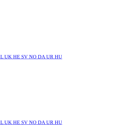
EL
UK
HE
SV
NO
DA
UR
HU
EL
UK
HE
SV
NO
DA
UR
HU