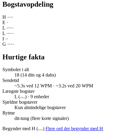
Bogstavopdeling
H
·
·
·
·
E
·
L
·
−
·
·
L
·
−
·
·
I
·
·
G
−
−
·
Hurtige fakta
Symboler i alt
18 (14 dits og 4 dahs)
Sendetid
~5.3s ved 12 WPM · ~3.2s ved 20 WPM
Længste bogstav
L (.-..) · 9 enheder
Sjældne bogstaver
Kun almindelige bogstaver
Rytme
dit-tung (flere korte signaler)
Begynder med H (....)
Flere ord der begynder med H