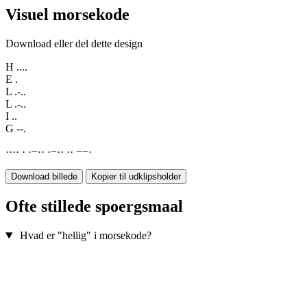
Visuel morsekode
Download eller del dette design
H
....
E
.
L
.-..
L
.-..
I
..
G
--.
·
·
·
·
·
·
−
·
·
·
−
·
·
·
·
−
−
·
Download billede
Kopier til udklipsholder
Ofte stillede spoergsmaal
Hvad er "hellig" i morsekode?