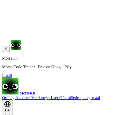
MorseKit
Morse Code Trainer · Free on Google Play
Install
MorseKit
Ordbog
Akademi
Vaerktoejer
Laer
Ofte stillede spoergsmaal
DA