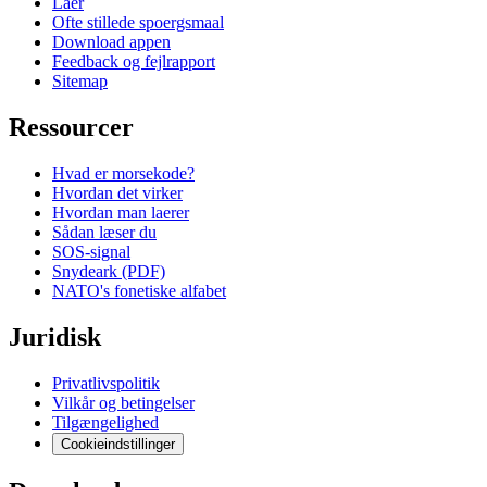
Laer
Ofte stillede spoergsmaal
Download appen
Feedback og fejlrapport
Sitemap
Ressourcer
Hvad er morsekode?
Hvordan det virker
Hvordan man laerer
Sådan læser du
SOS-signal
Snydeark (PDF)
NATO's fonetiske alfabet
Juridisk
Privatlivspolitik
Vilkår og betingelser
Tilgængelighed
Cookieindstillinger