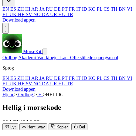
EN
ES
ZH
HI
AR
JA
RU
DE
PT
FR
IT
ID
KO
PL
CS
TH
BN
VI
EL
UK
HE
SV
NO
DA
UR
HU
TR
Download appen
MorseKit
Ordbog
Akademi
Vaerktoejer
Laer
Ofte stillede spoergsmaal
Sprog
EN
ES
ZH
HI
AR
JA
RU
DE
PT
FR
IT
ID
KO
PL
CS
TH
BN
VI
EL
UK
HE
SV
NO
DA
UR
HU
TR
Download appen
Hjem
>
Ordbog
>
H
>
HELLIG
Hellig
i morsekode
·
·
·
·
·
·
−
·
·
·
−
·
·
·
·
−
−
·
Lyt
Hent .wav
Kopier
Del