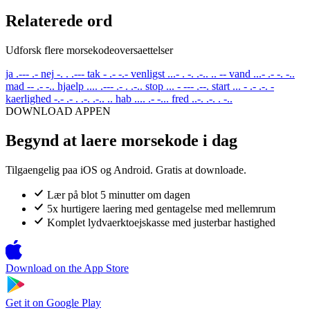
Relaterede ord
Udforsk flere morsekodeoversaettelser
ja
.--- .-
nej
-. . .---
tak
- .- -.-
venligst
...- . -. .-.. .. --
vand
...- .- -. -..
mad
-- .- -..
hjaelp
.... .--- .- . .-..
stop
... - --- .--.
start
... - .- .-. -
kaerlighed
-.- .- . .-. .-.. ..
hab
.... .- -...
fred
..-. .-. . -..
DOWNLOAD APPEN
Begynd at laere morsekode i dag
Tilgaengelig paa iOS og Android. Gratis at downloade.
Lær på blot 5 minutter om dagen
5x hurtigere laering med gentagelse med mellemrum
Komplet lydvaerktoejskasse med justerbar hastighed
Download on the
App Store
Get it on
Google Play