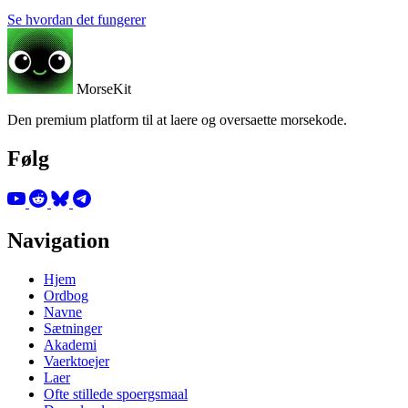
Se hvordan det fungerer
MorseKit
Den premium platform til at laere og oversaette morsekode.
Følg
Navigation
Hjem
Ordbog
Navne
Sætninger
Akademi
Vaerktoejer
Laer
Ofte stillede spoergsmaal