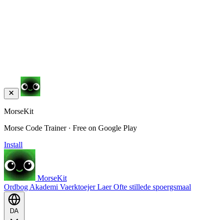
MorseKit
Morse Code Trainer · Free on Google Play
Install
MorseKit
Ordbog
Akademi
Vaerktoejer
Laer
Ofte stillede spoergsmaal
DA