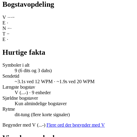
Bogstavopdeling
V
·
·
·
−
E
·
N
−
·
T
−
E
·
Hurtige fakta
Symboler i alt
9 (6 dits og 3 dahs)
Sendetid
~3.1s ved 12 WPM · ~1.9s ved 20 WPM
Længste bogstav
V (...-) · 9 enheder
Sjældne bogstaver
Kun almindelige bogstaver
Rytme
dit-tung (flere korte signaler)
Begynder med V (...-)
Flere ord der begynder med V