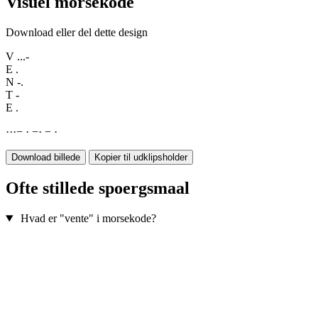
Visuel morsekode
Download eller del dette design
V
...-
E
.
N
-.
T
-
E
.
·
·
·
−
·
−
·
−
·
Download billede
Kopier til udklipsholder
Ofte stillede spoergsmaal
Hvad er "vente" i morsekode?