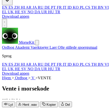
EN
ES
ZH
HI
AR
JA
RU
DE
PT
FR
IT
ID
KO
PL
CS
TH
BN
VI
EL
UK
HE
SV
NO
DA
UR
HU
TR
Download appen
MorseKit
Ordbog
Akademi
Vaerktoejer
Laer
Ofte stillede spoergsmaal
Sprog
EN
ES
ZH
HI
AR
JA
RU
DE
PT
FR
IT
ID
KO
PL
CS
TH
BN
VI
EL
UK
HE
SV
NO
DA
UR
HU
TR
Download appen
Hjem
>
Ordbog
>
V
>
VENTE
Vente
i morsekode
·
·
·
−
·
−
·
−
·
Lyt
Hent .wav
Kopier
Del