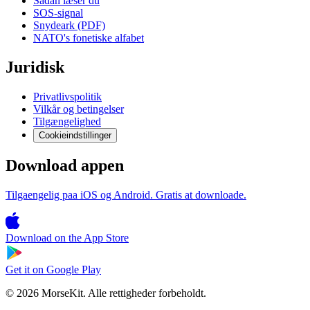
Sådan læser du
SOS-signal
Snydeark (PDF)
NATO's fonetiske alfabet
Juridisk
Privatlivspolitik
Vilkår og betingelser
Tilgængelighed
Cookieindstillinger
Download appen
Tilgaengelig paa iOS og Android. Gratis at downloade.
Download on the
App Store
Get it on
Google Play
© 2026 MorseKit. Alle rettigheder forbeholdt.