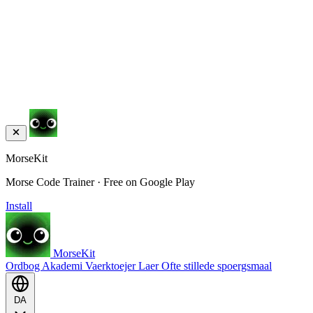
MorseKit
Morse Code Trainer · Free on Google Play
Install
MorseKit
Ordbog
Akademi
Vaerktoejer
Laer
Ofte stillede spoergsmaal
DA