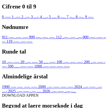
Cifrene 0 til 9
0
-----
1
.----
2
..---
3
...--
4
....-
5
.....
6
-....
7
--...
8
---..
9
----.
Nødnumre
911
----. .---- .----
999
----. ----. ----.
112
.---- .---- ..---
000
----- ----- --
---
119
.---- .---- ----.
Runde tal
10
.---- -----
20
..--- -----
50
..... -----
100
.---- ----- -----
200
..--- ----- -
----
500
..... ----- -----
1000
.---- ----- ----- -----
Almindelige årstal
1900
.---- ----. ----- -----
2000
..--- ----- ----- -----
2024
..--- ----- ..---
....-
2025
..--- ----- ..--- .....
2026
..--- ----- ..--- -....
DOWNLOAD APPEN
Begynd at laere morsekode i dag