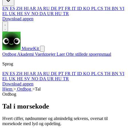
EN
ES
ZH
HI
AR
JA
RU
DE
PT
FR
IT
ID
KO
PL
CS
TH
BN
VI
EL
UK
HE
SV
NO
DA
UR
HU
TR
Download appen
MorseKit
Ordbog
Akademi
Vaerktoejer
Laer
Ofte stillede spoergsmaal
Sprog
EN
ES
ZH
HI
AR
JA
RU
DE
PT
FR
IT
ID
KO
PL
CS
TH
BN
VI
EL
UK
HE
SV
NO
DA
UR
HU
TR
Download appen
Hjem
>
Ordbog
>
Tal
Ordbog
Tal i morsekode
Hvert ciffer, nødnummer og almindelig sekvens, oversat til
morsekode med lyd og opdeling.