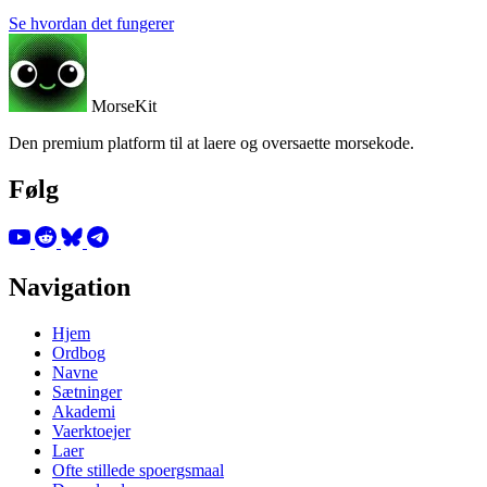
Se hvordan det fungerer
MorseKit
Den premium platform til at laere og oversaette morsekode.
Følg
Navigation
Hjem
Ordbog
Navne
Sætninger
Akademi
Vaerktoejer
Laer
Ofte stillede spoergsmaal