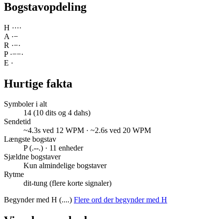
Bogstavopdeling
H
·
·
·
·
A
·
−
R
·
−
·
P
·
−
−
·
E
·
Hurtige fakta
Symboler i alt
14 (10 dits og 4 dahs)
Sendetid
~4.3s ved 12 WPM · ~2.6s ved 20 WPM
Længste bogstav
P (.--.) · 11 enheder
Sjældne bogstaver
Kun almindelige bogstaver
Rytme
dit-tung (flere korte signaler)
Begynder med H (....)
Flere ord der begynder med H