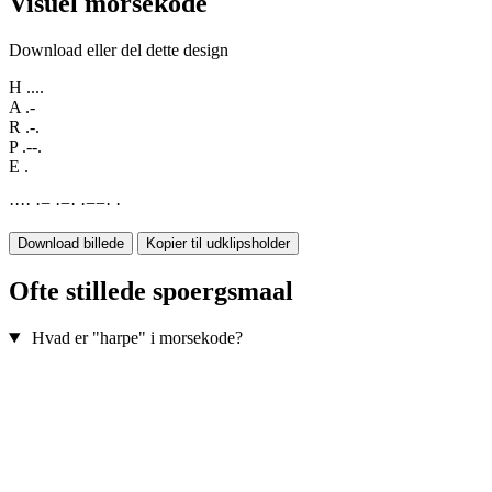
Visuel morsekode
Download eller del dette design
H
....
A
.-
R
.-.
P
.--.
E
.
·
·
·
·
·
−
·
−
·
·
−
−
·
·
Download billede
Kopier til udklipsholder
Ofte stillede spoergsmaal
Hvad er "harpe" i morsekode?