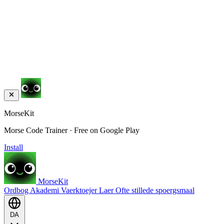
MorseKit
Morse Code Trainer · Free on Google Play
Install
MorseKit
Ordbog
Akademi
Vaerktoejer
Laer
Ofte stillede spoergsmaal
DA