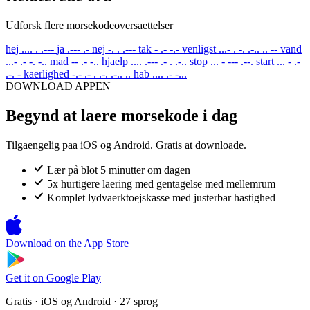
Udforsk flere morsekodeoversaettelser
hej
.... . .---
ja
.--- .-
nej
-. . .---
tak
- .- -.-
venligst
...- . -. .-.. .. --
vand
...- .- -. -..
mad
-- .- -..
hjaelp
.... .--- .- . .-..
stop
... - --- .--.
start
... - .-
.-. -
kaerlighed
-.- .- . .-. .-.. ..
hab
.... .- -...
DOWNLOAD APPEN
Begynd at laere morsekode i dag
Tilgaengelig paa iOS og Android. Gratis at downloade.
Lær på blot 5 minutter om dagen
5x hurtigere laering med gentagelse med mellemrum
Komplet lydvaerktoejskasse med justerbar hastighed
Download on the
App Store
Get it on
Google Play
Gratis · iOS og Android · 27 sprog