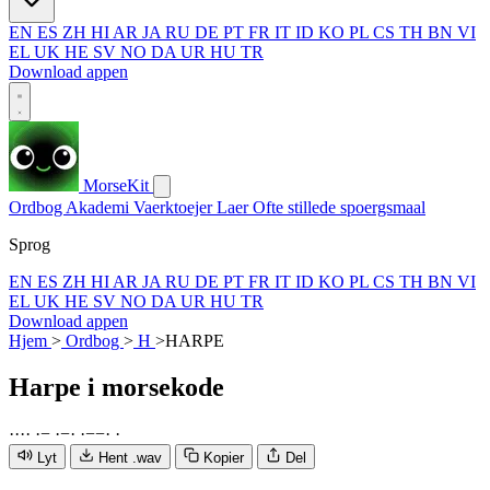
EN
ES
ZH
HI
AR
JA
RU
DE
PT
FR
IT
ID
KO
PL
CS
TH
BN
VI
EL
UK
HE
SV
NO
DA
UR
HU
TR
Download appen
MorseKit
Ordbog
Akademi
Vaerktoejer
Laer
Ofte stillede spoergsmaal
Sprog
EN
ES
ZH
HI
AR
JA
RU
DE
PT
FR
IT
ID
KO
PL
CS
TH
BN
VI
EL
UK
HE
SV
NO
DA
UR
HU
TR
Download appen
Hjem
>
Ordbog
>
H
>
HARPE
Harpe
i morsekode
·
·
·
·
·
−
·
−
·
·
−
−
·
·
Lyt
Hent .wav
Kopier
Del