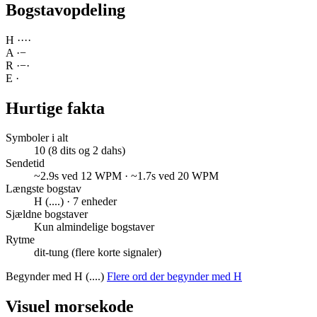
Bogstavopdeling
H
·
·
·
·
A
·
−
R
·
−
·
E
·
Hurtige fakta
Symboler i alt
10 (8 dits og 2 dahs)
Sendetid
~2.9s ved 12 WPM · ~1.7s ved 20 WPM
Længste bogstav
H (....) · 7 enheder
Sjældne bogstaver
Kun almindelige bogstaver
Rytme
dit-tung (flere korte signaler)
Begynder med H (....)
Flere ord der begynder med H
Visuel morsekode