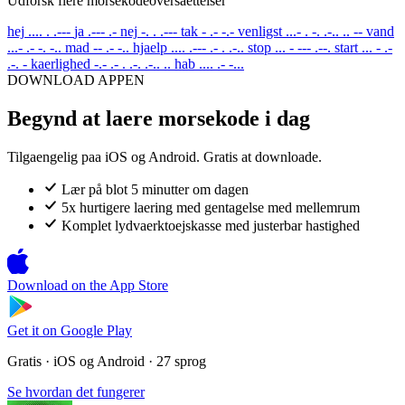
Udforsk flere morsekodeoversaettelser
hej
.... . .---
ja
.--- .-
nej
-. . .---
tak
- .- -.-
venligst
...- . -. .-.. .. --
vand
...- .- -. -..
mad
-- .- -..
hjaelp
.... .--- .- . .-..
stop
... - --- .--.
start
... - .-
.-. -
kaerlighed
-.- .- . .-. .-.. ..
hab
.... .- -...
DOWNLOAD APPEN
Begynd at laere morsekode i dag
Tilgaengelig paa iOS og Android. Gratis at downloade.
Lær på blot 5 minutter om dagen
5x hurtigere laering med gentagelse med mellemrum
Komplet lydvaerktoejskasse med justerbar hastighed
Download on the
App Store
Get it on
Google Play
Gratis · iOS og Android · 27 sprog
Se hvordan det fungerer