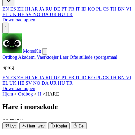
EN
ES
ZH
HI
AR
JA
RU
DE
PT
FR
IT
ID
KO
PL
CS
TH
BN
VI
EL
UK
HE
SV
NO
DA
UR
HU
TR
Download appen
MorseKit
Ordbog
Akademi
Vaerktoejer
Laer
Ofte stillede spoergsmaal
Sprog
EN
ES
ZH
HI
AR
JA
RU
DE
PT
FR
IT
ID
KO
PL
CS
TH
BN
VI
EL
UK
HE
SV
NO
DA
UR
HU
TR
Download appen
Hjem
>
Ordbog
>
H
>
HARE
Hare
i morsekode
·
·
·
·
·
−
·
−
·
·
Lyt
Hent .wav
Kopier
Del