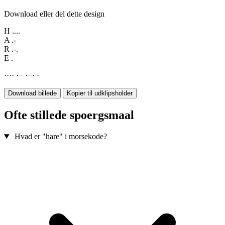
Download eller del dette design
H
....
A
.-
R
.-.
E
.
·
·
·
·
·
−
·
−
·
·
Download billede
Kopier til udklipsholder
Ofte stillede spoergsmaal
Hvad er "hare" i morsekode?