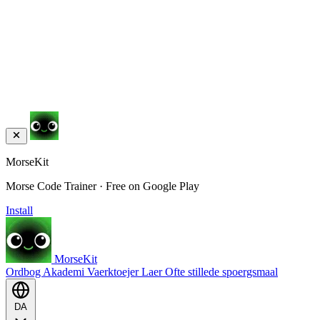
MorseKit
Morse Code Trainer · Free on Google Play
Install
MorseKit
Ordbog
Akademi
Vaerktoejer
Laer
Ofte stillede spoergsmaal
DA