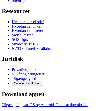
Sitemap
Ressourcer
Hvad er morsekode?
Hvordan det virker
Hvordan man laerer
Sådan læser du
SOS-signal
Snydeark (PDF)
NATO's fonetiske alfabet
Juridisk
Privatlivspolitik
Vilkår og betingelser
Tilgængelighed
Cookieindstillinger
Download appen
Tilgaengelig paa iOS og Android. Gratis at downloade.