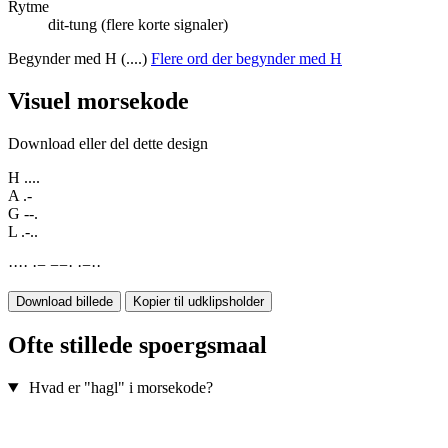
Rytme
dit-tung (flere korte signaler)
Begynder med H (....)
Flere ord der begynder med H
Visuel morsekode
Download eller del dette design
H
....
A
.-
G
--.
L
.-..
·
·
·
·
·
−
−
−
·
·
−
·
·
Download billede
Kopier til udklipsholder
Ofte stillede spoergsmaal
Hvad er "hagl" i morsekode?