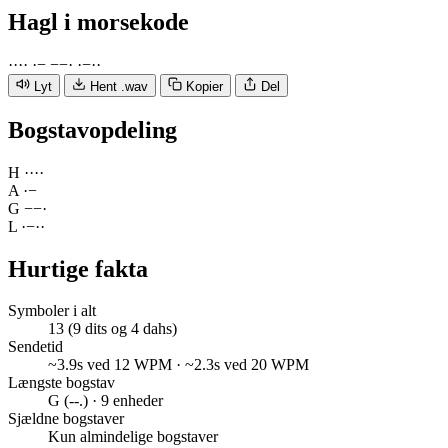
Hagl
i morsekode
·
·
·
·
·
−
−
−
·
·
−
·
·
Lyt
Hent .wav
Kopier
Del
Bogstavopdeling
H
·
·
·
·
A
·
−
G
−
−
·
L
·
−
·
·
Hurtige fakta
Symboler i alt
13 (9 dits og 4 dahs)
Sendetid
~3.9s ved 12 WPM · ~2.3s ved 20 WPM
Længste bogstav
G (--.) · 9 enheder
Sjældne bogstaver
Kun almindelige bogstaver