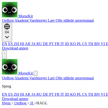
MorseKit
Ordbog
Akademi
Vaerktoejer
Laer
Ofte stillede spoergsmaal
DA
EN
ES
ZH
HI
AR
JA
RU
DE
PT
FR
IT
ID
KO
PL
CS
TH
BN
VI
Download appen
MorseKit
Ordbog
Akademi
Vaerktoejer
Laer
Ofte stillede spoergsmaal
Sprog
EN
ES
ZH
HI
AR
JA
RU
DE
PT
FR
IT
ID
KO
PL
CS
TH
BN
VI
Download appen
Hjem
>
Ordbog
>
H
>
HAGL