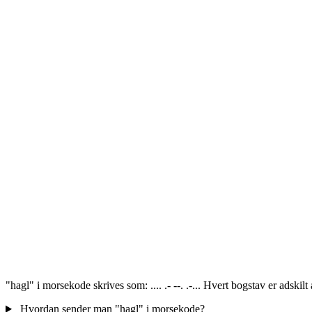
"hagl" i morsekode skrives som: .... .- --. .-... Hvert bogstav er adski
Hvordan sender man "hagl" i morsekode?