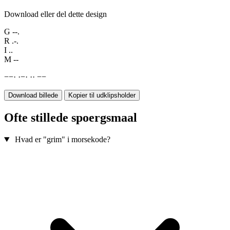
Download eller del dette design
G
--.
R
.-.
I
..
M
--
−
−
·
·
−
·
·
·
−
−
Download billede
Kopier til udklipsholder
Ofte stillede spoergsmaal
Hvad er "grim" i morsekode?