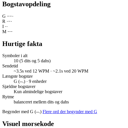
Bogstavopdeling
G
−
−
·
R
·
−
·
I
·
·
M
−
−
Hurtige fakta
Symboler i alt
10 (5 dits og 5 dahs)
Sendetid
~3.5s ved 12 WPM · ~2.1s ved 20 WPM
Længste bogstav
G (--.) · 9 enheder
Sjældne bogstaver
Kun almindelige bogstaver
Rytme
balanceret mellem dits og dahs
Begynder med G (--.)
Flere ord der begynder med G
Visuel morsekode