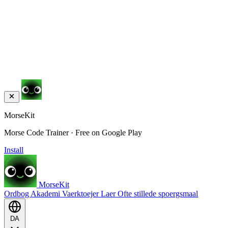
MorseKit
Morse Code Trainer · Free on Google Play
Install
MorseKit
Ordbog
Akademi
Vaerktoejer
Laer
Ofte stillede spoergsmaal
DA