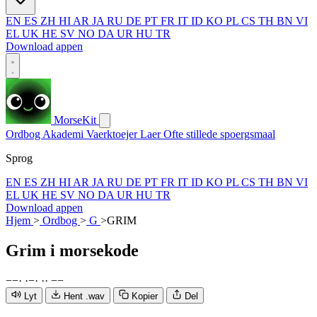
EN
ES
ZH
HI
AR
JA
RU
DE
PT
FR
IT
ID
KO
PL
CS
TH
BN
VI
EL
UK
HE
SV
NO
DA
UR
HU
TR
Download appen
MorseKit
Ordbog
Akademi
Vaerktoejer
Laer
Ofte stillede spoergsmaal
Sprog
EN
ES
ZH
HI
AR
JA
RU
DE
PT
FR
IT
ID
KO
PL
CS
TH
BN
VI
EL
UK
HE
SV
NO
DA
UR
HU
TR
Download appen
Hjem
>
Ordbog
>
G
>
GRIM
Grim
i morsekode
−
−
·
·
−
·
·
·
−
−
Lyt
Hent .wav
Kopier
Del