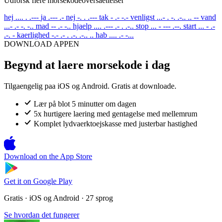
Udforsk flere morsekodeoversaettelser
hej
.... . .---
ja
.--- .-
nej
-. . .---
tak
- .- -.-
venligst
...- . -. .-.. .. --
vand
...- .- -. -..
mad
-- .- -..
hjaelp
.... .--- .- . .-..
stop
... - --- .--.
start
... - .-
.-. -
kaerlighed
-.- .- . .-. .-.. ..
hab
.... .- -...
DOWNLOAD APPEN
Begynd at laere morsekode i dag
Tilgaengelig paa iOS og Android. Gratis at downloade.
Lær på blot 5 minutter om dagen
5x hurtigere laering med gentagelse med mellemrum
Komplet lydvaerktoejskasse med justerbar hastighed
Download on the
App Store
Get it on
Google Play
Gratis · iOS og Android · 27 sprog
Se hvordan det fungerer