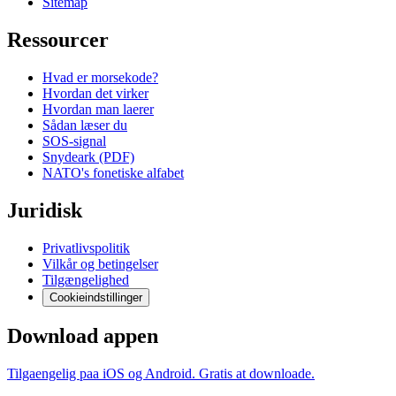
Sitemap
Ressourcer
Hvad er morsekode?
Hvordan det virker
Hvordan man laerer
Sådan læser du
SOS-signal
Snydeark (PDF)
NATO's fonetiske alfabet
Juridisk
Privatlivspolitik
Vilkår og betingelser
Tilgængelighed
Cookieindstillinger
Download appen
Tilgaengelig paa iOS og Android. Gratis at downloade.