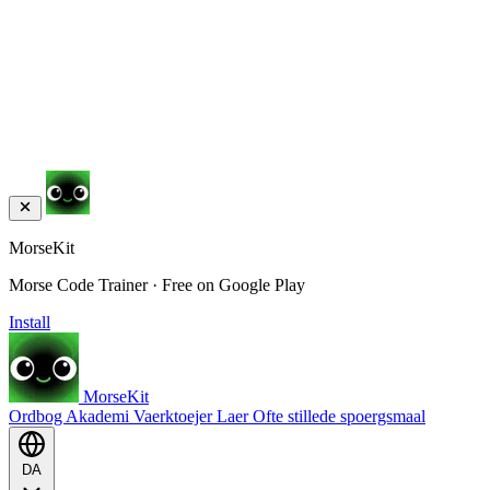
MorseKit
Morse Code Trainer · Free on Google Play
Install
MorseKit
Ordbog
Akademi
Vaerktoejer
Laer
Ofte stillede spoergsmaal
DA