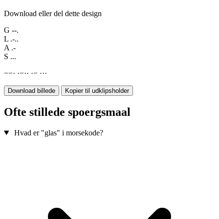
Download eller del dette design
G
--.
L
.-..
A
.-
S
...
−
−
·
·
−
·
·
·
−
·
·
·
Download billede
Kopier til udklipsholder
Ofte stillede spoergsmaal
Hvad er "glas" i morsekode?