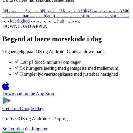
Udforsk flere morsekodeoversaettelser
hej
.... . .---
ja
.--- .-
nej
-. . .---
tak
- .- -.-
venligst
...- . -. .-.. .. --
vand
...- .- -. -..
mad
-- .- -..
hjaelp
.... .--- .- . .-..
stop
... - --- .--.
start
... - .-
.-. -
kaerlighed
-.- .- . .-. .-.. ..
hab
.... .- -...
DOWNLOAD APPEN
Begynd at laere morsekode i dag
Tilgaengelig paa iOS og Android. Gratis at downloade.
Lær på blot 5 minutter om dagen
5x hurtigere laering med gentagelse med mellemrum
Komplet lydvaerktoejskasse med justerbar hastighed
Download on the
App Store
Get it on
Google Play
Gratis · iOS og Android · 27 sprog
Se hvordan det fungerer