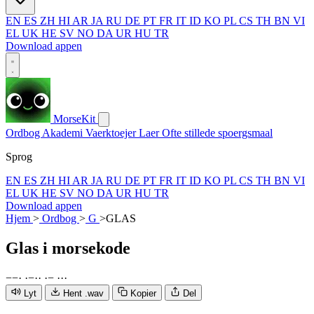
EN
ES
ZH
HI
AR
JA
RU
DE
PT
FR
IT
ID
KO
PL
CS
TH
BN
VI
EL
UK
HE
SV
NO
DA
UR
HU
TR
Download appen
MorseKit
Ordbog
Akademi
Vaerktoejer
Laer
Ofte stillede spoergsmaal
Sprog
EN
ES
ZH
HI
AR
JA
RU
DE
PT
FR
IT
ID
KO
PL
CS
TH
BN
VI
EL
UK
HE
SV
NO
DA
UR
HU
TR
Download appen
Hjem
>
Ordbog
>
G
>
GLAS
Glas
i morsekode
−
−
·
·
−
·
·
·
−
·
·
·
Lyt
Hent .wav
Kopier
Del