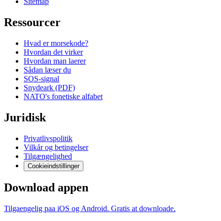
Sitemap
Ressourcer
Hvad er morsekode?
Hvordan det virker
Hvordan man laerer
Sådan læser du
SOS-signal
Snydeark (PDF)
NATO's fonetiske alfabet
Juridisk
Privatlivspolitik
Vilkår og betingelser
Tilgængelighed
Cookieindstillinger
Download appen
Tilgaengelig paa iOS og Android. Gratis at downloade.