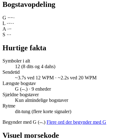
Bogstavopdeling
G
−
−
·
L
·
−
·
·
A
·
−
S
·
·
·
Hurtige fakta
Symboler i alt
12 (8 dits og 4 dahs)
Sendetid
~3.7s ved 12 WPM · ~2.2s ved 20 WPM
Længste bogstav
G (--.) · 9 enheder
Sjældne bogstaver
Kun almindelige bogstaver
Rytme
dit-tung (flere korte signaler)
Begynder med G (--.)
Flere ord der begynder med G
Visuel morsekode