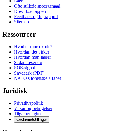
Laer
Ofte stillede spoergsmaal
Download appen
Feedback og fejlrapport
Sitemap
Ressourcer
Hvad er morsekode?
Hvordan det virker
Hvordan man laerer
Sådan læser du
SOS-signal
Snydeark (PDF)
NATO's fonetiske alfabet
Juridisk
Privatlivspolitik
Vilkår og betingelser
Tilgængelighed
Cookieindstillinger