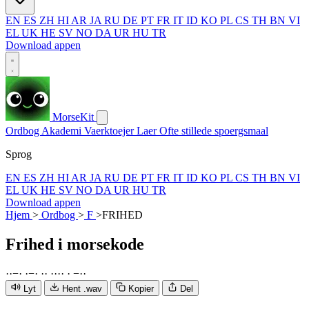
EN
ES
ZH
HI
AR
JA
RU
DE
PT
FR
IT
ID
KO
PL
CS
TH
BN
VI
EL
UK
HE
SV
NO
DA
UR
HU
TR
Download appen
MorseKit
Ordbog
Akademi
Vaerktoejer
Laer
Ofte stillede spoergsmaal
Sprog
EN
ES
ZH
HI
AR
JA
RU
DE
PT
FR
IT
ID
KO
PL
CS
TH
BN
VI
EL
UK
HE
SV
NO
DA
UR
HU
TR
Download appen
Hjem
>
Ordbog
>
F
>
FRIHED
Frihed
i morsekode
·
·
−
·
·
−
·
·
·
·
·
·
·
·
−
·
·
Lyt
Hent .wav
Kopier
Del