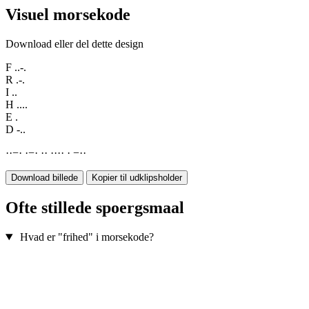
Visuel morsekode
Download eller del dette design
F
..-.
R
.-.
I
..
H
....
E
.
D
-..
·
·
−
·
·
−
·
·
·
·
·
·
·
·
−
·
·
Download billede
Kopier til udklipsholder
Ofte stillede spoergsmaal
Hvad er "frihed" i morsekode?