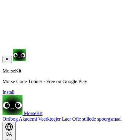
MorseKit
Morse Code Trainer · Free on Google Play
Install
MorseKit
Ordbog
Akademi
Vaerktoejer
Laer
Ofte stillede spoergsmaal
DA