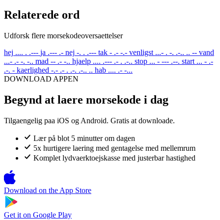
Relaterede ord
Udforsk flere morsekodeoversaettelser
hej
.... . .---
ja
.--- .-
nej
-. . .---
tak
- .- -.-
venligst
...- . -. .-.. .. --
vand
...- .- -. -..
mad
-- .- -..
hjaelp
.... .--- .- . .-..
stop
... - --- .--.
start
... - .-
.-. -
kaerlighed
-.- .- . .-. .-.. ..
hab
.... .- -...
DOWNLOAD APPEN
Begynd at laere morsekode i dag
Tilgaengelig paa iOS og Android. Gratis at downloade.
Lær på blot 5 minutter om dagen
5x hurtigere laering med gentagelse med mellemrum
Komplet lydvaerktoejskasse med justerbar hastighed
Download on the
App Store
Get it on
Google Play