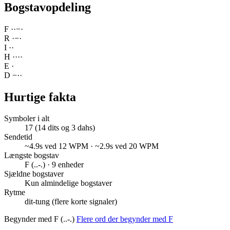
Bogstavopdeling
F
·
·
−
·
R
·
−
·
I
·
·
H
·
·
·
·
E
·
D
−
·
·
Hurtige fakta
Symboler i alt
17 (14 dits og 3 dahs)
Sendetid
~4.9s ved 12 WPM · ~2.9s ved 20 WPM
Længste bogstav
F (..-.) · 9 enheder
Sjældne bogstaver
Kun almindelige bogstaver
Rytme
dit-tung (flere korte signaler)
Begynder med F (..-.)
Flere ord der begynder med F