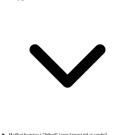
Hvilket bogstav i "frihed" tager længst tid at sende?