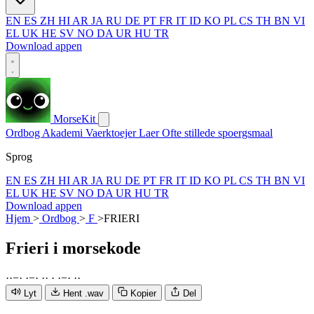
EN
ES
ZH
HI
AR
JA
RU
DE
PT
FR
IT
ID
KO
PL
CS
TH
BN
VI
EL
UK
HE
SV
NO
DA
UR
HU
TR
Download appen
MorseKit
Ordbog
Akademi
Vaerktoejer
Laer
Ofte stillede spoergsmaal
Sprog
EN
ES
ZH
HI
AR
JA
RU
DE
PT
FR
IT
ID
KO
PL
CS
TH
BN
VI
EL
UK
HE
SV
NO
DA
UR
HU
TR
Download appen
Hjem
>
Ordbog
>
F
>
FRIERI
Frieri
i morsekode
·
·
−
·
·
−
·
·
·
·
·
−
·
·
·
Lyt
Hent .wav
Kopier
Del