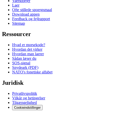
Vaerktoejer
Laer
Ofte stillede spoergsmaal
Download appen
Feedback og fejlrapport
Sitemap
Ressourcer
Hvad er morsekode?
Hvordan det virker
Hvordan man laerer
Sådan læser du
SOS-signal
Snydeark (PDF)
NATO's fonetiske alfabet
Juridisk
Privatlivspolitik
Vilkår og betingelser
Tilgængelighed
Cookieindstillinger