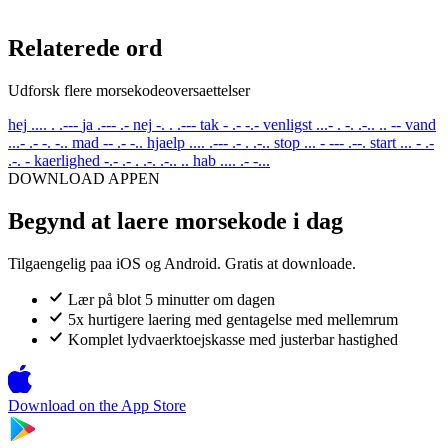
Relaterede ord
Udforsk flere morsekodeoversaettelser
hej
.... . .---
ja
.--- .-
nej
-. . .---
tak
- .- -.-
venligst
...- . -. .-.. .. --
vand
...- .- -. -..
mad
-- .- -..
hjaelp
.... .--- .- . .-..
stop
... - --- .--.
start
... - .-
.-. -
kaerlighed
-.- .- . .-. .-.. ..
hab
.... .- -...
DOWNLOAD APPEN
Begynd at laere morsekode i dag
Tilgaengelig paa iOS og Android. Gratis at downloade.
Lær på blot 5 minutter om dagen
5x hurtigere laering med gentagelse med mellemrum
Komplet lydvaerktoejskasse med justerbar hastighed
Download on the
App Store