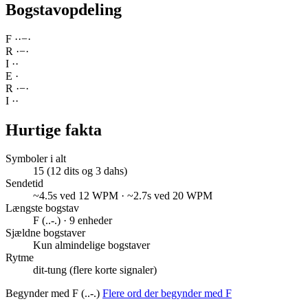
Bogstavopdeling
F
·
·
−
·
R
·
−
·
I
·
·
E
·
R
·
−
·
I
·
·
Hurtige fakta
Symboler i alt
15 (12 dits og 3 dahs)
Sendetid
~4.5s ved 12 WPM · ~2.7s ved 20 WPM
Længste bogstav
F (..-.) · 9 enheder
Sjældne bogstaver
Kun almindelige bogstaver
Rytme
dit-tung (flere korte signaler)
Begynder med F (..-.)
Flere ord der begynder med F