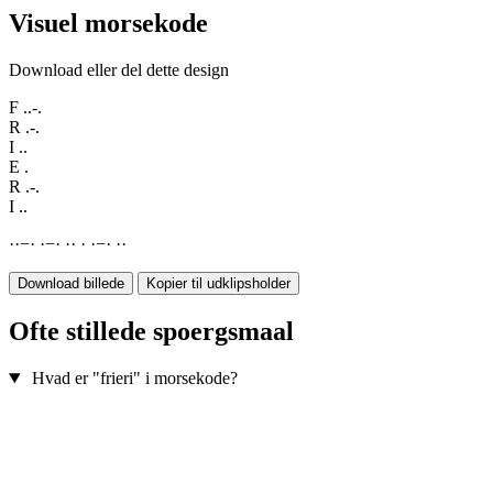
Visuel morsekode
Download eller del dette design
F
..-.
R
.-.
I
..
E
.
R
.-.
I
..
·
·
−
·
·
−
·
·
·
·
·
−
·
·
·
Download billede
Kopier til udklipsholder
Ofte stillede spoergsmaal
Hvad er "frieri" i morsekode?