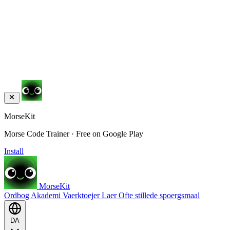
MorseKit
Morse Code Trainer · Free on Google Play
Install
MorseKit
Ordbog
Akademi
Vaerktoejer
Laer
Ofte stillede spoergsmaal
DA