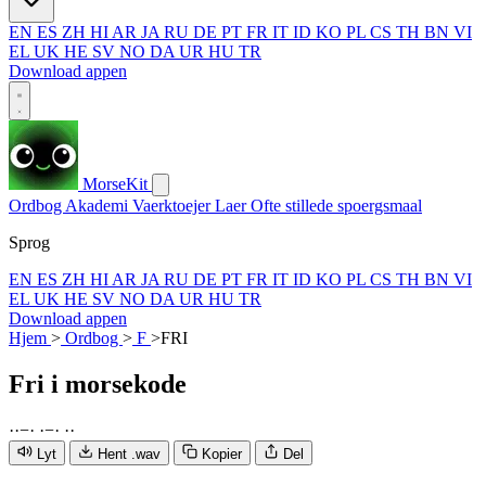
EN
ES
ZH
HI
AR
JA
RU
DE
PT
FR
IT
ID
KO
PL
CS
TH
BN
VI
EL
UK
HE
SV
NO
DA
UR
HU
TR
Download appen
MorseKit
Ordbog
Akademi
Vaerktoejer
Laer
Ofte stillede spoergsmaal
Sprog
EN
ES
ZH
HI
AR
JA
RU
DE
PT
FR
IT
ID
KO
PL
CS
TH
BN
VI
EL
UK
HE
SV
NO
DA
UR
HU
TR
Download appen
Hjem
>
Ordbog
>
F
>
FRI
Fri
i morsekode
·
·
−
·
·
−
·
·
·
Lyt
Hent .wav
Kopier
Del