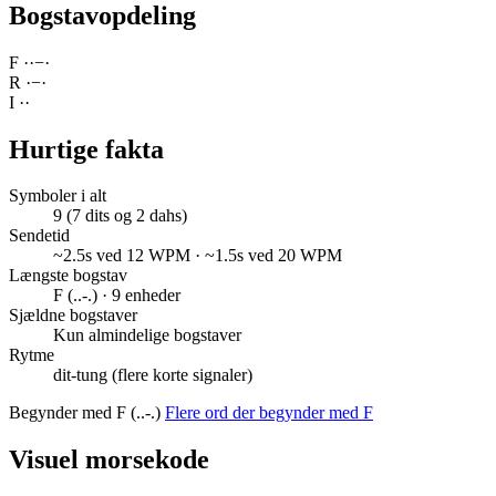
Bogstavopdeling
F
·
·
−
·
R
·
−
·
I
·
·
Hurtige fakta
Symboler i alt
9 (7 dits og 2 dahs)
Sendetid
~2.5s ved 12 WPM · ~1.5s ved 20 WPM
Længste bogstav
F (..-.) · 9 enheder
Sjældne bogstaver
Kun almindelige bogstaver
Rytme
dit-tung (flere korte signaler)
Begynder med F (..-.)
Flere ord der begynder med F
Visuel morsekode