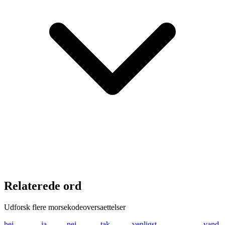
Relaterede ord
Udforsk flere morsekodeoversaettelser
hej
.... . .---
ja
.--- .-
nej
-. . .---
tak
- .- -.-
venligst
...- . -. .-.. .. --
vand