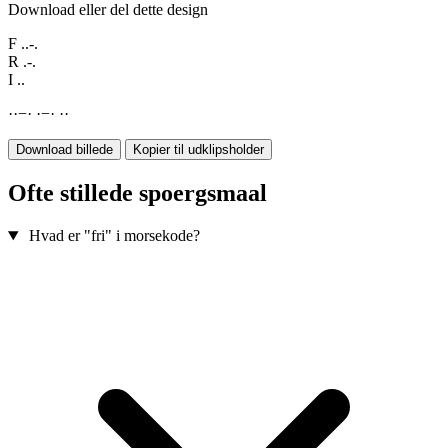
Download eller del dette design
F
..-.
R
.-.
I
..
·
·
−
·
·
−
·
·
·
Download billede
Kopier til udklipsholder
Ofte stillede spoergsmaal
Hvad er "fri" i morsekode?