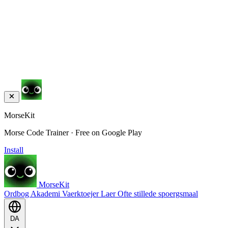
MorseKit
Morse Code Trainer · Free on Google Play
Install
MorseKit
Ordbog
Akademi
Vaerktoejer
Laer
Ofte stillede spoergsmaal
DA