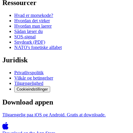
Ressourcer
Hvad er morsekode?
Hvordan det virker
Hvordan man laerer
Sådan læser du
SOS-signal
Snydeark (PDF)
NATO's fonetiske alfabet
Juridisk
Privatlivspolitik
Vilkår og betingelser
Tilgængelighed
Cookieindstillinger
Download appen
Tilgaengelig paa iOS og Android. Gratis at downloade.