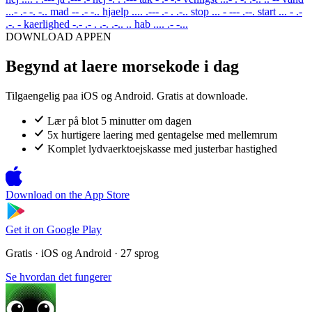
...- .- -. -..
mad
-- .- -..
hjaelp
.... .--- .- . .-..
stop
... - --- .--.
start
... - .-
.-. -
kaerlighed
-.- .- . .-. .-.. ..
hab
.... .- -...
DOWNLOAD APPEN
Begynd at laere morsekode i dag
Tilgaengelig paa iOS og Android. Gratis at downloade.
Lær på blot 5 minutter om dagen
5x hurtigere laering med gentagelse med mellemrum
Komplet lydvaerktoejskasse med justerbar hastighed
Download on the
App Store
Get it on
Google Play
Gratis · iOS og Android · 27 sprog
Se hvordan det fungerer