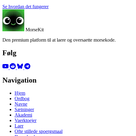
Se hvordan det fungerer
MorseKit
Den premium platform til at laere og oversaette morsekode.
Følg
Navigation
Hjem
Ordbog
Navne
Sætninger
Akademi
Vaerktoejer
Laer
Ofte stillede spoergsmaal