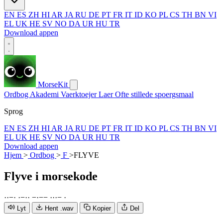
EN
ES
ZH
HI
AR
JA
RU
DE
PT
FR
IT
ID
KO
PL
CS
TH
BN
VI
EL
UK
HE
SV
NO
DA
UR
HU
TR
Download appen
MorseKit
Ordbog
Akademi
Vaerktoejer
Laer
Ofte stillede spoergsmaal
Sprog
EN
ES
ZH
HI
AR
JA
RU
DE
PT
FR
IT
ID
KO
PL
CS
TH
BN
VI
EL
UK
HE
SV
NO
DA
UR
HU
TR
Download appen
Hjem
>
Ordbog
>
F
>
FLYVE
Flyve
i morsekode
·
·
−
·
·
−
·
·
−
·
−
−
·
·
·
−
·
Lyt
Hent .wav
Kopier
Del