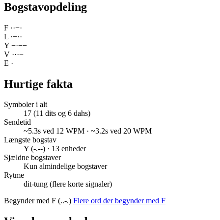
Bogstavopdeling
F
·
·
−
·
L
·
−
·
·
Y
−
·
−
−
V
·
·
·
−
E
·
Hurtige fakta
Symboler i alt
17 (11 dits og 6 dahs)
Sendetid
~5.3s ved 12 WPM · ~3.2s ved 20 WPM
Længste bogstav
Y (-.--) · 13 enheder
Sjældne bogstaver
Kun almindelige bogstaver
Rytme
dit-tung (flere korte signaler)
Begynder med F (..-.)
Flere ord der begynder med F