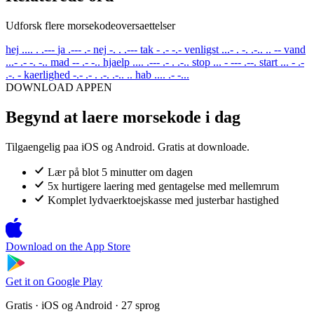
Udforsk flere morsekodeoversaettelser
hej
.... . .---
ja
.--- .-
nej
-. . .---
tak
- .- -.-
venligst
...- . -. .-.. .. --
vand
...- .- -. -..
mad
-- .- -..
hjaelp
.... .--- .- . .-..
stop
... - --- .--.
start
... - .-
.-. -
kaerlighed
-.- .- . .-. .-.. ..
hab
.... .- -...
DOWNLOAD APPEN
Begynd at laere morsekode i dag
Tilgaengelig paa iOS og Android. Gratis at downloade.
Lær på blot 5 minutter om dagen
5x hurtigere laering med gentagelse med mellemrum
Komplet lydvaerktoejskasse med justerbar hastighed
Download on the
App Store
Get it on
Google Play
Gratis · iOS og Android · 27 sprog