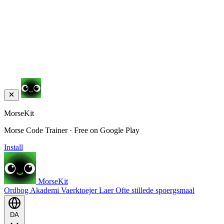
MorseKit
Morse Code Trainer · Free on Google Play
Install
MorseKit
Ordbog
Akademi
Vaerktoejer
Laer
Ofte stillede spoergsmaal
DA