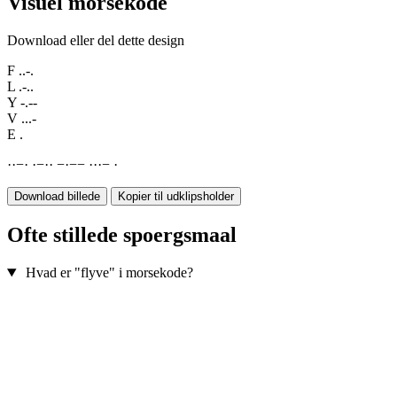
Visuel morsekode
Download eller del dette design
F
..-.
L
.-..
Y
-.--
V
...-
E
.
·
·
−
·
·
−
·
·
−
·
−
−
·
·
·
−
·
Download billede
Kopier til udklipsholder
Ofte stillede spoergsmaal
Hvad er "flyve" i morsekode?