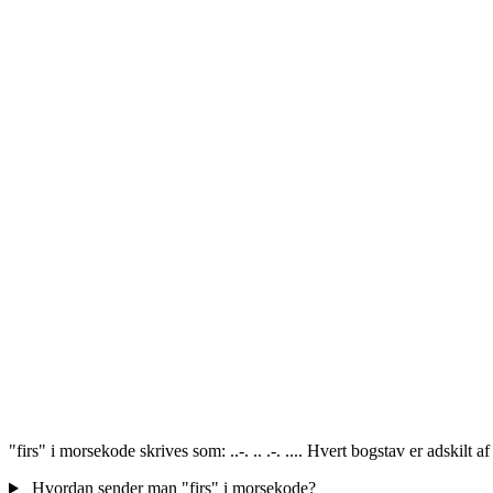
"firs" i morsekode skrives som: ..-. .. .-. .... Hvert bogstav er adskilt
Hvordan sender man "firs" i morsekode?