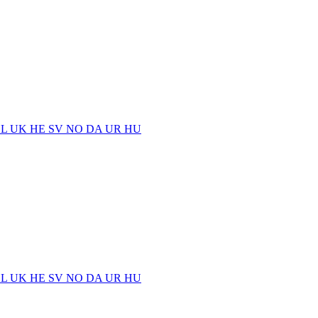
EL
UK
HE
SV
NO
DA
UR
HU
EL
UK
HE
SV
NO
DA
UR
HU