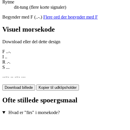
Rytme
dit-tung (flere korte signaler)
Begynder med F (..-.)
Flere ord der begynder med F
Visuel morsekode
Download eller del dette design
F
..-.
I
..
R
.-.
S
...
·
·
−
·
·
·
·
−
·
·
·
·
Download billede
Kopier til udklipsholder
Ofte stillede spoergsmaal
Hvad er "firs" i morsekode?