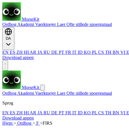
MorseKit
Ordbog
Akademi
Vaerktoejer
Laer
Ofte stillede spoergsmaal
DA
EN
ES
ZH
HI
AR
JA
RU
DE
PT
FR
IT
ID
KO
PL
CS
TH
BN
VI
Download appen
MorseKit
Ordbog
Akademi
Vaerktoejer
Laer
Ofte stillede spoergsmaal
Sprog
EN
ES
ZH
HI
AR
JA
RU
DE
PT
FR
IT
ID
KO
PL
CS
TH
BN
VI
Download appen
Hjem
>
Ordbog
>
F
>
FIRS