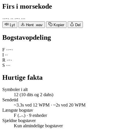
Firs
i morsekode
·
·
−
·
·
·
·
−
·
·
·
·
Lyt
Hent .wav
Kopier
Del
Bogstavopdeling
F
·
·
−
·
I
·
·
R
·
−
·
S
·
·
·
Hurtige fakta
Symboler i alt
12 (10 dits og 2 dahs)
Sendetid
~3.3s ved 12 WPM · ~2s ved 20 WPM
Længste bogstav
F (..-.) · 9 enheder
Sjældne bogstaver
Kun almindelige bogstaver