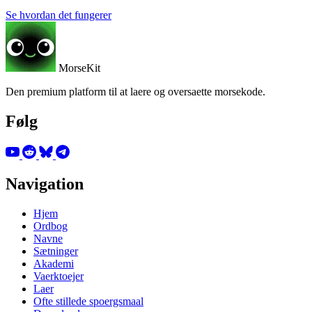
Se hvordan det fungerer
MorseKit
Den premium platform til at laere og oversaette morsekode.
Følg
Navigation
Hjem
Ordbog
Navne
Sætninger
Akademi
Vaerktoejer
Laer
Ofte stillede spoergsmaal