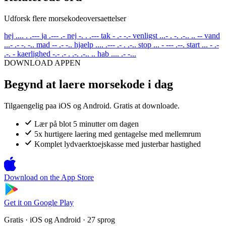
Udforsk flere morsekodeoversaettelser
hej
.... . .---
ja
.--- .-
nej
-. . .---
tak
- .- -.-
venligst
...- . -. .-.. .. --
vand
...- .- -. -..
mad
-- .- -..
hjaelp
.... .--- .- . .-..
stop
... - --- .--.
start
... - .-
.-. -
kaerlighed
-.- .- . .-. .-.. ..
hab
.... .- -...
DOWNLOAD APPEN
Begynd at laere morsekode i dag
Tilgaengelig paa iOS og Android. Gratis at downloade.
Lær på blot 5 minutter om dagen
5x hurtigere laering med gentagelse med mellemrum
Komplet lydvaerktoejskasse med justerbar hastighed
Download on the
App Store
Get it on
Google Play
Gratis · iOS og Android · 27 sprog