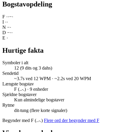
Bogstavopdeling
F
·
·
−
·
I
·
·
N
−
·
D
−
·
·
E
·
Hurtige fakta
Symboler i alt
12 (9 dits og 3 dahs)
Sendetid
~3.7s ved 12 WPM · ~2.2s ved 20 WPM
Længste bogstav
F (..-.) · 9 enheder
Sjældne bogstaver
Kun almindelige bogstaver
Rytme
dit-tung (flere korte signaler)
Begynder med F (..-.)
Flere ord der begynder med F