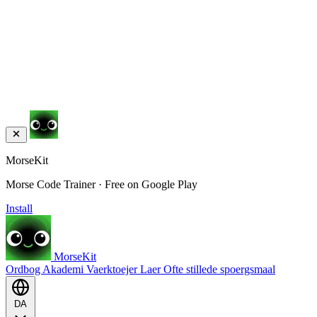
MorseKit
Morse Code Trainer · Free on Google Play
Install
MorseKit
Ordbog
Akademi
Vaerktoejer
Laer
Ofte stillede spoergsmaal
DA