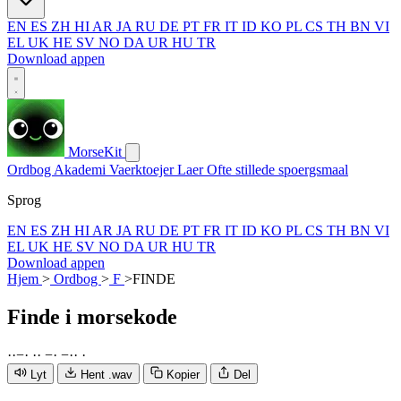
EN
ES
ZH
HI
AR
JA
RU
DE
PT
FR
IT
ID
KO
PL
CS
TH
BN
VI
EL
UK
HE
SV
NO
DA
UR
HU
TR
Download appen
MorseKit
Ordbog
Akademi
Vaerktoejer
Laer
Ofte stillede spoergsmaal
Sprog
EN
ES
ZH
HI
AR
JA
RU
DE
PT
FR
IT
ID
KO
PL
CS
TH
BN
VI
EL
UK
HE
SV
NO
DA
UR
HU
TR
Download appen
Hjem
>
Ordbog
>
F
>
FINDE
Finde
i morsekode
·
·
−
·
·
·
−
·
−
·
·
·
Lyt
Hent .wav
Kopier
Del