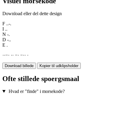
Visuel morsekode
Download eller del dette design
F
..-.
I
..
N
-.
D
-..
E
.
·
·
−
·
·
·
−
·
−
·
·
·
Download billede
Kopier til udklipsholder
Ofte stillede spoergsmaal
Hvad er "finde" i morsekode?