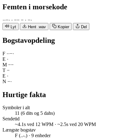
Femten
i morsekode
·
·
−
·
·
−
−
−
·
−
·
Lyt
Hent .wav
Kopier
Del
Bogstavopdeling
F
·
·
−
·
E
·
M
−
−
T
−
E
·
N
−
·
Hurtige fakta
Symboler i alt
11 (6 dits og 5 dahs)
Sendetid
~4.1s ved 12 WPM · ~2.5s ved 20 WPM
Længste bogstav
F (..-.) · 9 enheder