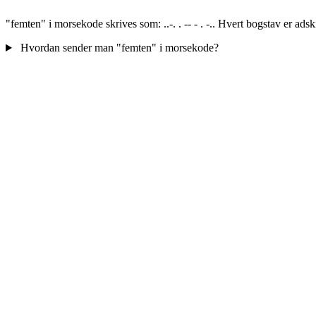
"femten" i morsekode skrives som: ..-. . -- - . -.. Hvert bogstav er ads
Hvordan sender man "femten" i morsekode?