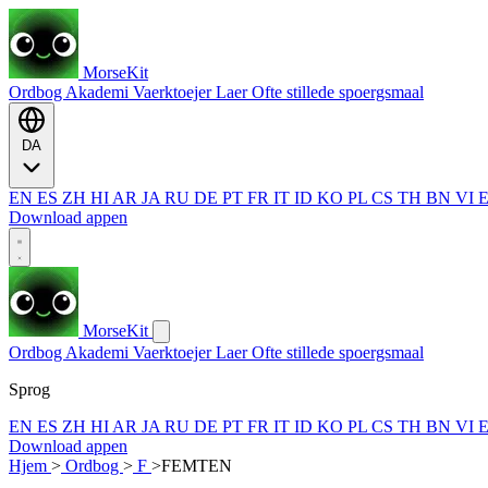
MorseKit
Ordbog
Akademi
Vaerktoejer
Laer
Ofte stillede spoergsmaal
DA
EN
ES
ZH
HI
AR
JA
RU
DE
PT
FR
IT
ID
KO
PL
CS
TH
BN
VI
Download appen
MorseKit
Ordbog
Akademi
Vaerktoejer
Laer
Ofte stillede spoergsmaal
Sprog
EN
ES
ZH
HI
AR
JA
RU
DE
PT
FR
IT
ID
KO
PL
CS
TH
BN
VI
Download appen
Hjem
>
Ordbog
>
F
>
FEMTEN