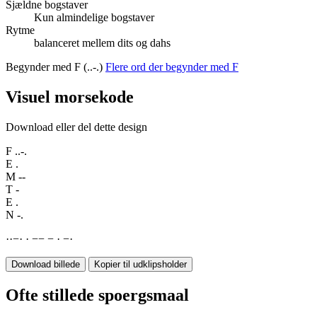
Sjældne bogstaver
Kun almindelige bogstaver
Rytme
balanceret mellem dits og dahs
Begynder med F (..-.)
Flere ord der begynder med F
Visuel morsekode
Download eller del dette design
F
..-.
E
.
M
--
T
-
E
.
N
-.
·
·
−
·
·
−
−
−
·
−
·
Download billede
Kopier til udklipsholder
Ofte stillede spoergsmaal