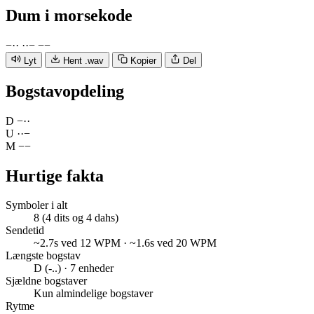
Dum
i morsekode
−
·
·
·
·
−
−
−
Lyt
Hent .wav
Kopier
Del
Bogstavopdeling
D
−
·
·
U
·
·
−
M
−
−
Hurtige fakta
Symboler i alt
8 (4 dits og 4 dahs)
Sendetid
~2.7s ved 12 WPM · ~1.6s ved 20 WPM
Længste bogstav
D (-..) · 7 enheder
Sjældne bogstaver
Kun almindelige bogstaver
Rytme