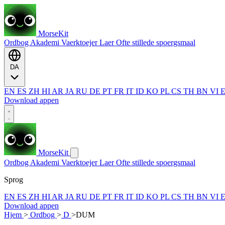
MorseKit
Ordbog
Akademi
Vaerktoejer
Laer
Ofte stillede spoergsmaal
DA
EN
ES
ZH
HI
AR
JA
RU
DE
PT
FR
IT
ID
KO
PL
CS
TH
BN
VI
Download appen
MorseKit
Ordbog
Akademi
Vaerktoejer
Laer
Ofte stillede spoergsmaal
Sprog
EN
ES
ZH
HI
AR
JA
RU
DE
PT
FR
IT
ID
KO
PL
CS
TH
BN
VI
Download appen
Hjem
>
Ordbog
>
D
>
DUM