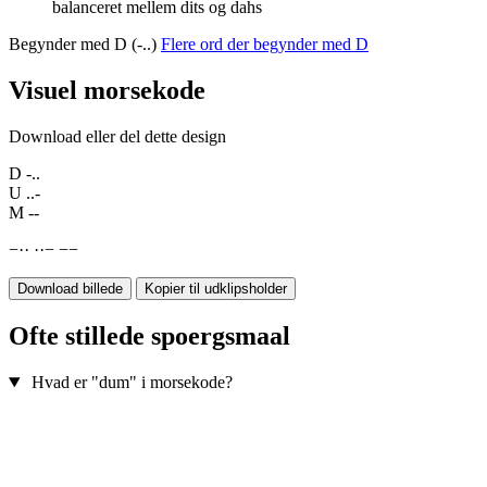
balanceret mellem dits og dahs
Begynder med D (-..)
Flere ord der begynder med D
Visuel morsekode
Download eller del dette design
D
-..
U
..-
M
--
−
·
·
·
·
−
−
−
Download billede
Kopier til udklipsholder
Ofte stillede spoergsmaal
Hvad er "dum" i morsekode?