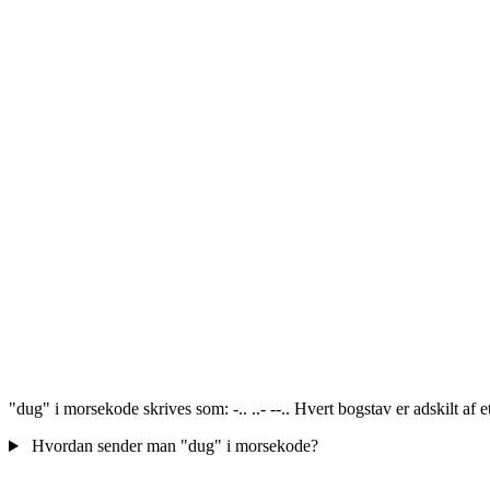
"dug" i morsekode skrives som: -.. ..- --.. Hvert bogstav er adskilt af
Hvordan sender man "dug" i morsekode?