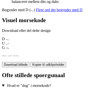
balanceret mellem dits og dahs
Begynder med D (-..)
Flere ord der begynder med D
Visuel morsekode
Download eller del dette design
D
-..
U
..-
G
--.
−
·
·
·
·
−
−
−
·
Download billede
Kopier til udklipsholder
Ofte stillede spoergsmaal
Hvad er "dug" i morsekode?