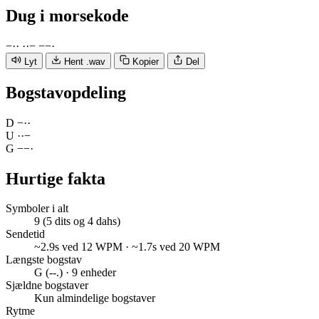
Dug
i morsekode
−
·
·
·
·
−
−
−
·
Lyt
Hent .wav
Kopier
Del
Bogstavopdeling
D
−
·
·
U
·
·
−
G
−
−
·
Hurtige fakta
Symboler i alt
9 (5 dits og 4 dahs)
Sendetid
~2.9s ved 12 WPM · ~1.7s ved 20 WPM
Længste bogstav
G (--.) · 9 enheder
Sjældne bogstaver
Kun almindelige bogstaver
Rytme