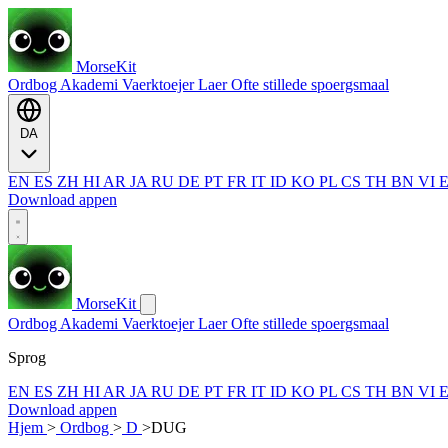
MorseKit
Ordbog
Akademi
Vaerktoejer
Laer
Ofte stillede spoergsmaal
DA
EN
ES
ZH
HI
AR
JA
RU
DE
PT
FR
IT
ID
KO
PL
CS
TH
BN
VI
Download appen
MorseKit
Ordbog
Akademi
Vaerktoejer
Laer
Ofte stillede spoergsmaal
Sprog
EN
ES
ZH
HI
AR
JA
RU
DE
PT
FR
IT
ID
KO
PL
CS
TH
BN
VI
Download appen
Hjem
>
Ordbog
>
D
>
DUG