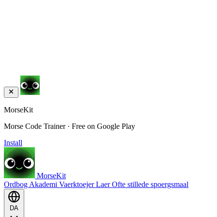
MorseKit
Morse Code Trainer · Free on Google Play
Install
MorseKit
Ordbog
Akademi
Vaerktoejer
Laer
Ofte stillede spoergsmaal
DA