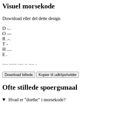
Visuel morsekode
Download eller del dette design
D
-..
O
---
R
.-.
T
-
H
....
E
.
−
·
·
−
−
−
·
−
·
−
·
·
·
·
·
Download billede
Kopier til udklipsholder
Ofte stillede spoergsmaal
Hvad er "dorthe" i morsekode?