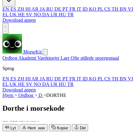
EN
ES
ZH
HI
AR
JA
RU
DE
PT
FR
IT
ID
KO
PL
CS
TH
BN
VI
EL
UK
HE
SV
NO
DA
UR
HU
TR
Download appen
MorseKit
Ordbog
Akademi
Vaerktoejer
Laer
Ofte stillede spoergsmaal
Sprog
EN
ES
ZH
HI
AR
JA
RU
DE
PT
FR
IT
ID
KO
PL
CS
TH
BN
VI
EL
UK
HE
SV
NO
DA
UR
HU
TR
Download appen
Hjem
>
Ordbog
>
D
>
DORTHE
Dorthe
i morsekode
−
·
·
−
−
−
·
−
·
−
·
·
·
·
·
Lyt
Hent .wav
Kopier
Del