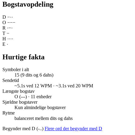
Bogstavopdeling
D
−
·
·
O
−
−
−
R
·
−
·
T
−
H
·
·
·
·
E
·
Hurtige fakta
Symboler i alt
15 (9 dits og 6 dahs)
Sendetid
~5.1s ved 12 WPM · ~3.1s ved 20 WPM
Længste bogstav
O (---) · 11 enheder
Sjældne bogstaver
Kun almindelige bogstaver
Rytme
balanceret mellem dits og dahs
Begynder med D (-..)
Flere ord der begynder med D