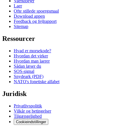
Vaerktoejer
Laer
Ofte stillede spoergsmaal
Download appen
Feedback og fejlrapport
Sitemap
Ressourcer
Hvad er morsekode?
Hvordan det virker
Hvordan man laerer
Sådan læser du
SOS-signal
Snydeark (PDF)
NATO's fonetiske alfabet
Juridisk
Privatlivspolitik
Vilkår og betingelser
Tilgængelighed
Cookieindstillinger