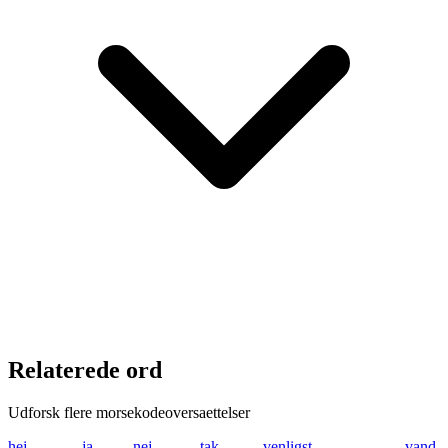
Relaterede ord
Udforsk flere morsekodeoversaettelser
hej
.... . .---
ja
.--- .-
nej
-. . .---
tak
- .- -.-
venligst
...- . -. .-.. .. --
vand