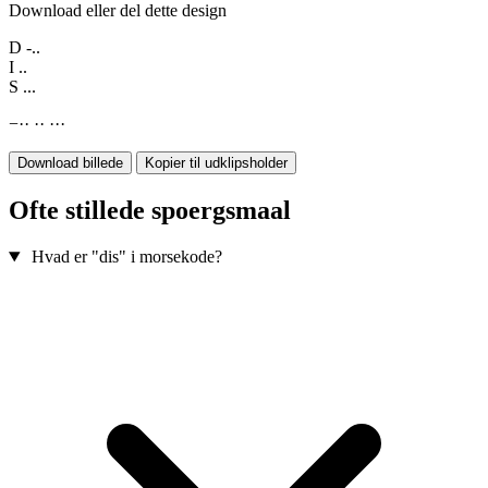
Download eller del dette design
D
-..
I
..
S
...
−
·
·
·
·
·
·
·
Download billede
Kopier til udklipsholder
Ofte stillede spoergsmaal
Hvad er "dis" i morsekode?