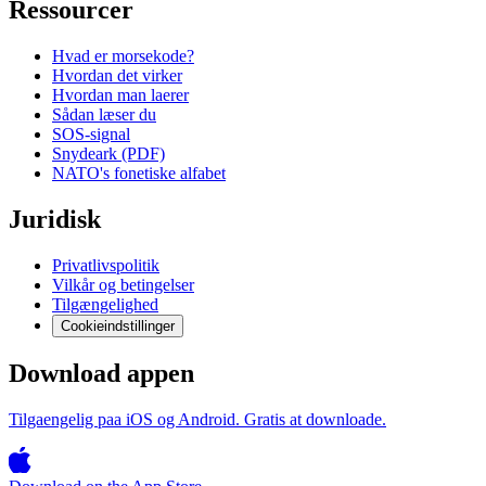
Ressourcer
Hvad er morsekode?
Hvordan det virker
Hvordan man laerer
Sådan læser du
SOS-signal
Snydeark (PDF)
NATO's fonetiske alfabet
Juridisk
Privatlivspolitik
Vilkår og betingelser
Tilgængelighed
Cookieindstillinger
Download appen
Tilgaengelig paa iOS og Android. Gratis at downloade.