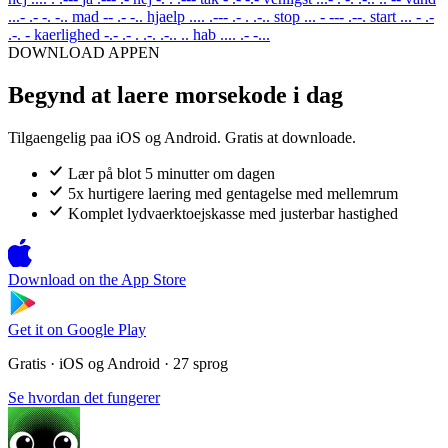
...- .- -. -..
mad
-- .- -..
hjaelp
.... .--- .- . .-..
stop
... - --- .--.
start
... - .-
.-. -
kaerlighed
-.- .- . .-. .-.. ..
hab
.... .- -...
DOWNLOAD APPEN
Begynd at laere morsekode i dag
Tilgaengelig paa iOS og Android. Gratis at downloade.
Lær på blot 5 minutter om dagen
5x hurtigere laering med gentagelse med mellemrum
Komplet lydvaerktoejskasse med justerbar hastighed
Download on the
App Store
Get it on
Google Play
Gratis · iOS og Android · 27 sprog
Se hvordan det fungerer