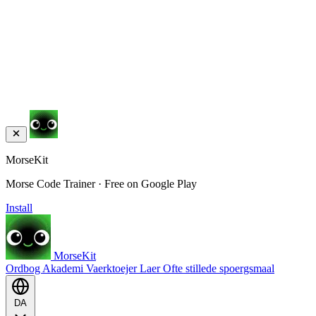
MorseKit
Morse Code Trainer · Free on Google Play
Install
MorseKit
Ordbog
Akademi
Vaerktoejer
Laer
Ofte stillede spoergsmaal
DA