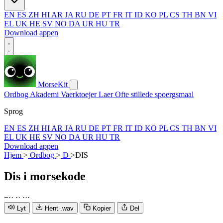
EN
ES
ZH
HI
AR
JA
RU
DE
PT
FR
IT
ID
KO
PL
CS
TH
BN
VI
EL
UK
HE
SV
NO
DA
UR
HU
TR
Download appen
MorseKit
Ordbog
Akademi
Vaerktoejer
Laer
Ofte stillede spoergsmaal
Sprog
EN
ES
ZH
HI
AR
JA
RU
DE
PT
FR
IT
ID
KO
PL
CS
TH
BN
VI
EL
UK
HE
SV
NO
DA
UR
HU
TR
Download appen
Hjem
>
Ordbog
>
D
>
DIS
Dis
i morsekode
−
·
·
·
·
·
·
·
Lyt
Hent .wav
Kopier
Del