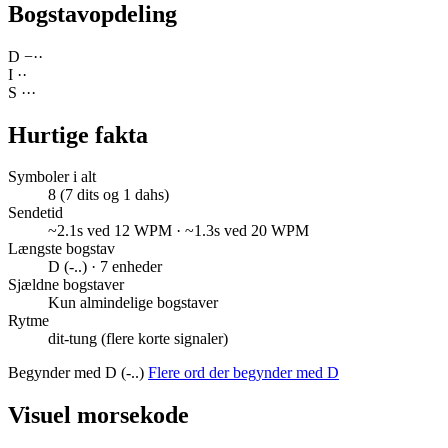
Bogstavopdeling
D
−
·
·
I
·
·
S
·
·
·
Hurtige fakta
Symboler i alt
8 (7 dits og 1 dahs)
Sendetid
~2.1s ved 12 WPM · ~1.3s ved 20 WPM
Længste bogstav
D (-..) · 7 enheder
Sjældne bogstaver
Kun almindelige bogstaver
Rytme
dit-tung (flere korte signaler)
Begynder med D (-..)
Flere ord der begynder med D
Visuel morsekode