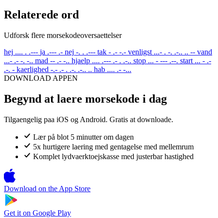
Relaterede ord
Udforsk flere morsekodeoversaettelser
hej
.... . .---
ja
.--- .-
nej
-. . .---
tak
- .- -.-
venligst
...- . -. .-.. .. --
vand
...- .- -. -..
mad
-- .- -..
hjaelp
.... .--- .- . .-..
stop
... - --- .--.
start
... - .-
.-. -
kaerlighed
-.- .- . .-. .-.. ..
hab
.... .- -...
DOWNLOAD APPEN
Begynd at laere morsekode i dag
Tilgaengelig paa iOS og Android. Gratis at downloade.
Lær på blot 5 minutter om dagen
5x hurtigere laering med gentagelse med mellemrum
Komplet lydvaerktoejskasse med justerbar hastighed
Download on the
App Store
Get it on
Google Play