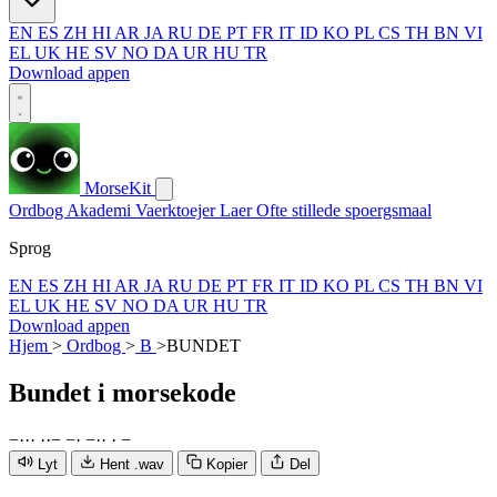
EN
ES
ZH
HI
AR
JA
RU
DE
PT
FR
IT
ID
KO
PL
CS
TH
BN
VI
EL
UK
HE
SV
NO
DA
UR
HU
TR
Download appen
MorseKit
Ordbog
Akademi
Vaerktoejer
Laer
Ofte stillede spoergsmaal
Sprog
EN
ES
ZH
HI
AR
JA
RU
DE
PT
FR
IT
ID
KO
PL
CS
TH
BN
VI
EL
UK
HE
SV
NO
DA
UR
HU
TR
Download appen
Hjem
>
Ordbog
>
B
>
BUNDET
Bundet
i morsekode
−
·
·
·
·
·
−
−
·
−
·
·
·
−
Lyt
Hent .wav
Kopier
Del