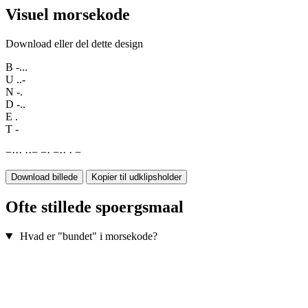
Visuel morsekode
Download eller del dette design
B
-...
U
..-
N
-.
D
-..
E
.
T
-
−
·
·
·
·
·
−
−
·
−
·
·
·
−
Download billede
Kopier til udklipsholder
Ofte stillede spoergsmaal
Hvad er "bundet" i morsekode?