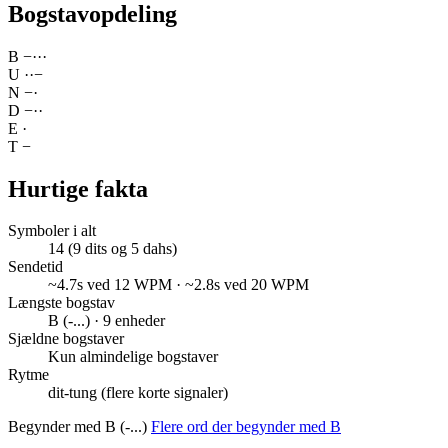
Bogstavopdeling
B
−
·
·
·
U
·
·
−
N
−
·
D
−
·
·
E
·
T
−
Hurtige fakta
Symboler i alt
14 (9 dits og 5 dahs)
Sendetid
~4.7s ved 12 WPM · ~2.8s ved 20 WPM
Længste bogstav
B (-...) · 9 enheder
Sjældne bogstaver
Kun almindelige bogstaver
Rytme
dit-tung (flere korte signaler)
Begynder med B (-...)
Flere ord der begynder med B