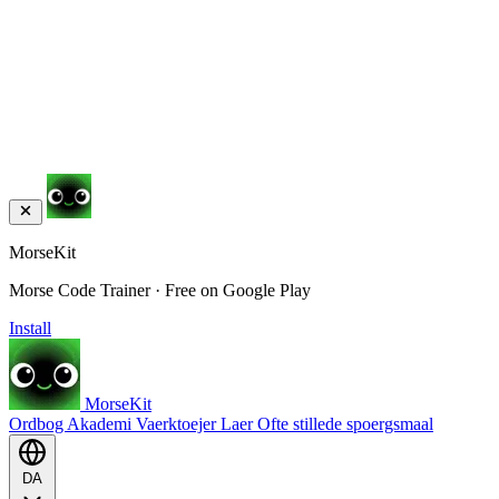
MorseKit
Morse Code Trainer · Free on Google Play
Install
MorseKit
Ordbog
Akademi
Vaerktoejer
Laer
Ofte stillede spoergsmaal
DA