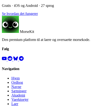
Gratis · iOS og Android · 27 sprog
Se hvordan det fungerer
MorseKit
Den premium platform til at laere og oversaette morsekode.
Følg
Navigation
Hjem
Ordbog
Navne
Sætninger
Akademi
Vaerktoejer
Laer