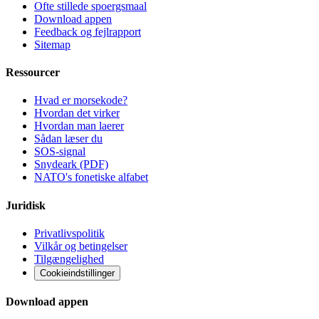
Ofte stillede spoergsmaal
Download appen
Feedback og fejlrapport
Sitemap
Ressourcer
Hvad er morsekode?
Hvordan det virker
Hvordan man laerer
Sådan læser du
SOS-signal
Snydeark (PDF)
NATO's fonetiske alfabet
Juridisk
Privatlivspolitik
Vilkår og betingelser
Tilgængelighed
Cookieindstillinger
Download appen