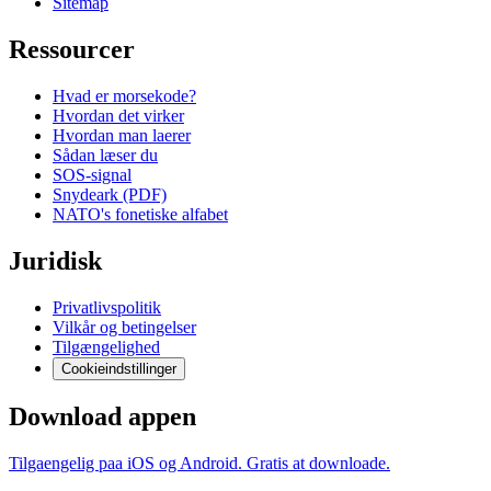
Sitemap
Ressourcer
Hvad er morsekode?
Hvordan det virker
Hvordan man laerer
Sådan læser du
SOS-signal
Snydeark (PDF)
NATO's fonetiske alfabet
Juridisk
Privatlivspolitik
Vilkår og betingelser
Tilgængelighed
Cookieindstillinger
Download appen
Tilgaengelig paa iOS og Android. Gratis at downloade.