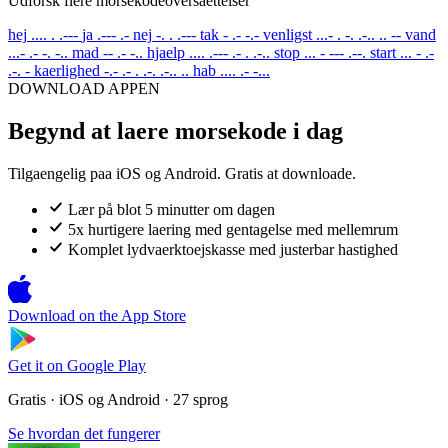
Udforsk flere morsekodeoversaettelser
hej
.... . .---
ja
.--- .-
nej
-. . .---
tak
- .- -.-
venligst
...- . -. .-.. .. --
vand
...- .- -. -..
mad
-- .- -..
hjaelp
.... .--- .- . .-..
stop
... - --- .--.
start
... - .-
.-. -
kaerlighed
-.- .- . .-. .-.. ..
hab
.... .- -...
DOWNLOAD APPEN
Begynd at laere morsekode i dag
Tilgaengelig paa iOS og Android. Gratis at downloade.
Lær på blot 5 minutter om dagen
5x hurtigere laering med gentagelse med mellemrum
Komplet lydvaerktoejskasse med justerbar hastighed
Download on the
App Store
Get it on
Google Play
Gratis · iOS og Android · 27 sprog
Se hvordan det fungerer