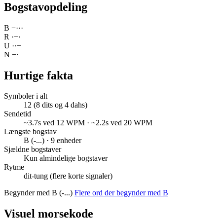
Bogstavopdeling
B
−
·
·
·
R
·
−
·
U
·
·
−
N
−
·
Hurtige fakta
Symboler i alt
12 (8 dits og 4 dahs)
Sendetid
~3.7s ved 12 WPM · ~2.2s ved 20 WPM
Længste bogstav
B (-...) · 9 enheder
Sjældne bogstaver
Kun almindelige bogstaver
Rytme
dit-tung (flere korte signaler)
Begynder med B (-...)
Flere ord der begynder med B
Visuel morsekode