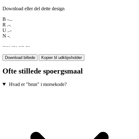
Download eller del dette design
B
-...
R
.-.
U
..-
N
-.
−
·
·
·
·
−
·
·
·
−
−
·
Download billede
Kopier til udklipsholder
Ofte stillede spoergsmaal
Hvad er "brun" i morsekode?