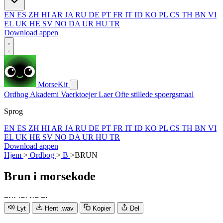
EN
ES
ZH
HI
AR
JA
RU
DE
PT
FR
IT
ID
KO
PL
CS
TH
BN
VI
EL
UK
HE
SV
NO
DA
UR
HU
TR
Download appen
MorseKit
Ordbog
Akademi
Vaerktoejer
Laer
Ofte stillede spoergsmaal
Sprog
EN
ES
ZH
HI
AR
JA
RU
DE
PT
FR
IT
ID
KO
PL
CS
TH
BN
VI
EL
UK
HE
SV
NO
DA
UR
HU
TR
Download appen
Hjem
>
Ordbog
>
B
>
BRUN
Brun
i morsekode
−
·
·
·
·
−
·
·
·
−
−
·
Lyt
Hent .wav
Kopier
Del