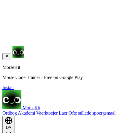
MorseKit
Morse Code Trainer · Free on Google Play
Install
MorseKit
Ordbog
Akademi
Vaerktoejer
Laer
Ofte stillede spoergsmaal
DA