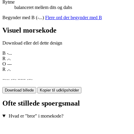
Rytme
balanceret mellem dits og dahs
Begynder med B (-...)
Flere ord der begynder med B
Visuel morsekode
Download eller del dette design
B
-...
R
.-.
O
---
R
.-.
−
·
·
·
·
−
·
−
−
−
·
−
·
Download billede
Kopier til udklipsholder
Ofte stillede spoergsmaal
Hvad er "bror" i morsekode?