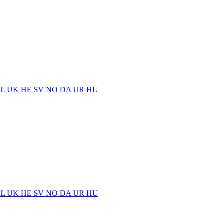
EL
UK
HE
SV
NO
DA
UR
HU
EL
UK
HE
SV
NO
DA
UR
HU