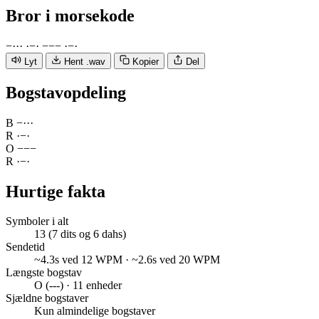
Bror
i morsekode
−
·
·
·
·
−
·
−
−
−
·
−
·
Lyt
Hent .wav
Kopier
Del
Bogstavopdeling
B
−
·
·
·
R
·
−
·
O
−
−
−
R
·
−
·
Hurtige fakta
Symboler i alt
13 (7 dits og 6 dahs)
Sendetid
~4.3s ved 12 WPM · ~2.6s ved 20 WPM
Længste bogstav
O (---) · 11 enheder
Sjældne bogstaver
Kun almindelige bogstaver