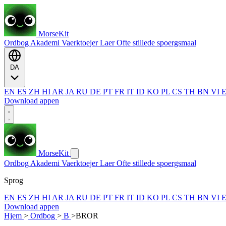
MorseKit
Ordbog
Akademi
Vaerktoejer
Laer
Ofte stillede spoergsmaal
DA
EN
ES
ZH
HI
AR
JA
RU
DE
PT
FR
IT
ID
KO
PL
CS
TH
BN
VI
Download appen
MorseKit
Ordbog
Akademi
Vaerktoejer
Laer
Ofte stillede spoergsmaal
Sprog
EN
ES
ZH
HI
AR
JA
RU
DE
PT
FR
IT
ID
KO
PL
CS
TH
BN
VI
Download appen
Hjem
>
Ordbog
>
B
>
BROR