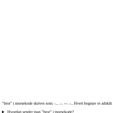
"bror" i morsekode skrives som: -... .-. --- .-.. Hvert bogstav er adski
Hvordan sender man "bror" i morsekode?