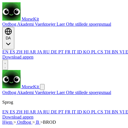
MorseKit
Ordbog
Akademi
Vaerktoejer
Laer
Ofte stillede spoergsmaal
DA
EN
ES
ZH
HI
AR
JA
RU
DE
PT
FR
IT
ID
KO
PL
CS
TH
BN
VI
Download appen
MorseKit
Ordbog
Akademi
Vaerktoejer
Laer
Ofte stillede spoergsmaal
Sprog
EN
ES
ZH
HI
AR
JA
RU
DE
PT
FR
IT
ID
KO
PL
CS
TH
BN
VI
Download appen
Hjem
>
Ordbog
>
B
>
BROD