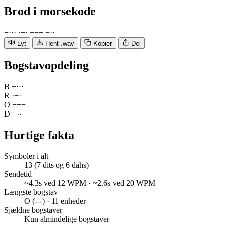
Brod
i morsekode
−
·
·
·
·
−
·
−
−
−
−
·
·
Lyt
Hent .wav
Kopier
Del
Bogstavopdeling
B
−
·
·
·
R
·
−
·
O
−
−
−
D
−
·
·
Hurtige fakta
Symboler i alt
13 (7 dits og 6 dahs)
Sendetid
~4.3s ved 12 WPM · ~2.6s ved 20 WPM
Længste bogstav
O (---) · 11 enheder
Sjældne bogstaver
Kun almindelige bogstaver