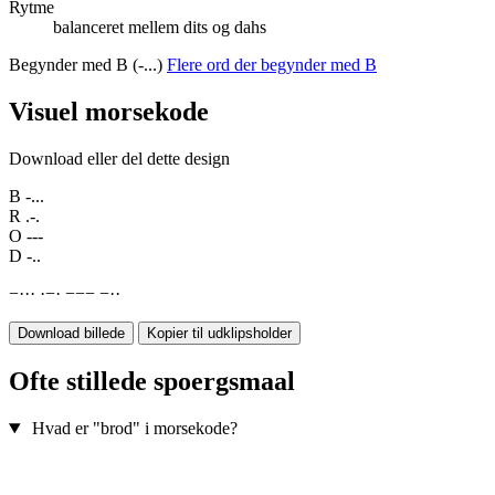
Rytme
balanceret mellem dits og dahs
Begynder med B (-...)
Flere ord der begynder med B
Visuel morsekode
Download eller del dette design
B
-...
R
.-.
O
---
D
-..
−
·
·
·
·
−
·
−
−
−
−
·
·
Download billede
Kopier til udklipsholder
Ofte stillede spoergsmaal
Hvad er "brod" i morsekode?