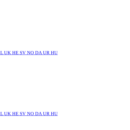
EL
UK
HE
SV
NO
DA
UR
HU
EL
UK
HE
SV
NO
DA
UR
HU