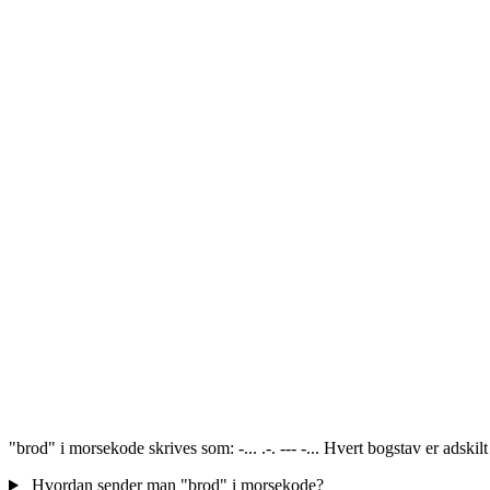
"brod" i morsekode skrives som: -... .-. --- -... Hvert bogstav er adski
Hvordan sender man "brod" i morsekode?