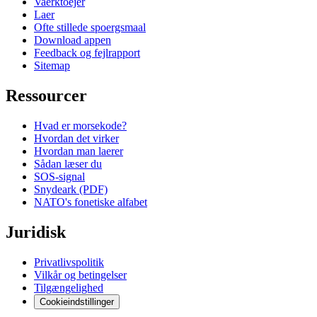
Vaerktoejer
Laer
Ofte stillede spoergsmaal
Download appen
Feedback og fejlrapport
Sitemap
Ressourcer
Hvad er morsekode?
Hvordan det virker
Hvordan man laerer
Sådan læser du
SOS-signal
Snydeark (PDF)
NATO's fonetiske alfabet
Juridisk
Privatlivspolitik
Vilkår og betingelser
Tilgængelighed
Cookieindstillinger