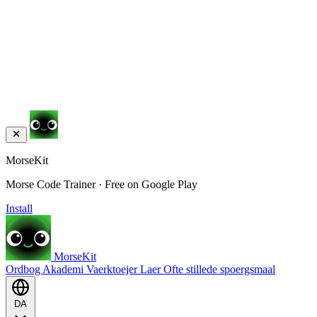
MorseKit
Morse Code Trainer · Free on Google Play
Install
MorseKit
Ordbog
Akademi
Vaerktoejer
Laer
Ofte stillede spoergsmaal
DA