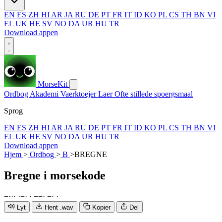
EN
ES
ZH
HI
AR
JA
RU
DE
PT
FR
IT
ID
KO
PL
CS
TH
BN
VI
EL
UK
HE
SV
NO
DA
UR
HU
TR
Download appen
MorseKit
Ordbog
Akademi
Vaerktoejer
Laer
Ofte stillede spoergsmaal
Sprog
EN
ES
ZH
HI
AR
JA
RU
DE
PT
FR
IT
ID
KO
PL
CS
TH
BN
VI
EL
UK
HE
SV
NO
DA
UR
HU
TR
Download appen
Hjem
>
Ordbog
>
B
>
BREGNE
Bregne
i morsekode
−
·
·
·
·
−
·
·
−
−
·
−
·
·
Lyt
Hent .wav
Kopier
Del