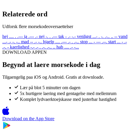
Relaterede ord
Udforsk flere morsekodeoversaettelser
hej
.... . .---
ja
.--- .-
nej
-. . .---
tak
- .- -.-
venligst
...- . -. .-.. .. --
vand
...- .- -. -..
mad
-- .- -..
hjaelp
.... .--- .- . .-..
stop
... - --- .--.
start
... - .-
.-. -
kaerlighed
-.- .- . .-. .-.. ..
hab
.... .- -...
DOWNLOAD APPEN
Begynd at laere morsekode i dag
Tilgaengelig paa iOS og Android. Gratis at downloade.
Lær på blot 5 minutter om dagen
5x hurtigere laering med gentagelse med mellemrum
Komplet lydvaerktoejskasse med justerbar hastighed
Download on the
App Store