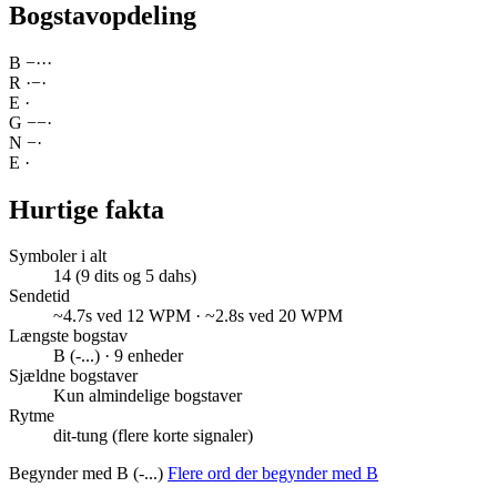
Bogstavopdeling
B
−
·
·
·
R
·
−
·
E
·
G
−
−
·
N
−
·
E
·
Hurtige fakta
Symboler i alt
14 (9 dits og 5 dahs)
Sendetid
~4.7s ved 12 WPM · ~2.8s ved 20 WPM
Længste bogstav
B (-...) · 9 enheder
Sjældne bogstaver
Kun almindelige bogstaver
Rytme
dit-tung (flere korte signaler)
Begynder med B (-...)
Flere ord der begynder med B