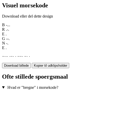
Visuel morsekode
Download eller del dette design
B
-...
R
.-.
E
.
G
--.
N
-.
E
.
−
·
·
·
·
−
·
·
−
−
·
−
·
·
Download billede
Kopier til udklipsholder
Ofte stillede spoergsmaal
Hvad er "bregne" i morsekode?