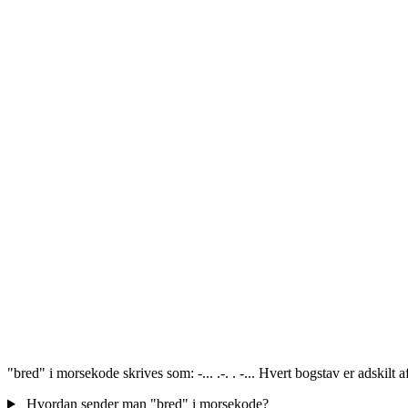
"bred" i morsekode skrives som: -... .-. . -... Hvert bogstav er adskilt
Hvordan sender man "bred" i morsekode?