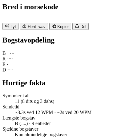
Bred
i morsekode
−
·
·
·
·
−
·
·
−
·
·
Lyt
Hent .wav
Kopier
Del
Bogstavopdeling
B
−
·
·
·
R
·
−
·
E
·
D
−
·
·
Hurtige fakta
Symboler i alt
11 (8 dits og 3 dahs)
Sendetid
~3.3s ved 12 WPM · ~2s ved 20 WPM
Længste bogstav
B (-...) · 9 enheder
Sjældne bogstaver
Kun almindelige bogstaver