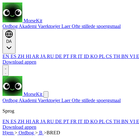
MorseKit
Ordbog
Akademi
Vaerktoejer
Laer
Ofte stillede spoergsmaal
DA
EN
ES
ZH
HI
AR
JA
RU
DE
PT
FR
IT
ID
KO
PL
CS
TH
BN
VI
Download appen
MorseKit
Ordbog
Akademi
Vaerktoejer
Laer
Ofte stillede spoergsmaal
Sprog
EN
ES
ZH
HI
AR
JA
RU
DE
PT
FR
IT
ID
KO
PL
CS
TH
BN
VI
Download appen
Hjem
>
Ordbog
>
B
>
BRED