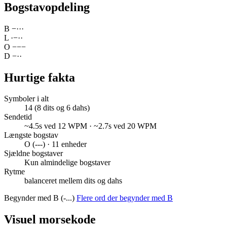
Bogstavopdeling
B
−
·
·
·
L
·
−
·
·
O
−
−
−
D
−
·
·
Hurtige fakta
Symboler i alt
14 (8 dits og 6 dahs)
Sendetid
~4.5s ved 12 WPM · ~2.7s ved 20 WPM
Længste bogstav
O (---) · 11 enheder
Sjældne bogstaver
Kun almindelige bogstaver
Rytme
balanceret mellem dits og dahs
Begynder med B (-...)
Flere ord der begynder med B
Visuel morsekode