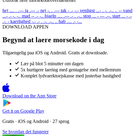
Udforsk flere morsekodeoversaettelser
hej
.... . .---
ja
.--- .-
nej
-. . .---
tak
- .- -.-
venligst
...- . -. .-.. .. --
vand
...- .- -. -..
mad
-- .- -..
hjaelp
.... .--- .- . .-..
stop
... - --- .--.
start
... - .-
.-. -
kaerlighed
-.- .- . .-. .-.. ..
hab
.... .- -...
DOWNLOAD APPEN
Begynd at laere morsekode i dag
Tilgaengelig paa iOS og Android. Gratis at downloade.
Lær på blot 5 minutter om dagen
5x hurtigere laering med gentagelse med mellemrum
Komplet lydvaerktoejskasse med justerbar hastighed
Download on the
App Store
Get it on
Google Play
Gratis · iOS og Android · 27 sprog
Se hvordan det fungerer