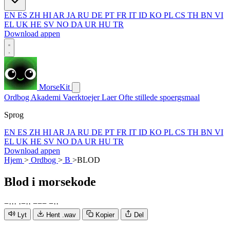
EN
ES
ZH
HI
AR
JA
RU
DE
PT
FR
IT
ID
KO
PL
CS
TH
BN
VI
EL
UK
HE
SV
NO
DA
UR
HU
TR
Download appen
MorseKit
Ordbog
Akademi
Vaerktoejer
Laer
Ofte stillede spoergsmaal
Sprog
EN
ES
ZH
HI
AR
JA
RU
DE
PT
FR
IT
ID
KO
PL
CS
TH
BN
VI
EL
UK
HE
SV
NO
DA
UR
HU
TR
Download appen
Hjem
>
Ordbog
>
B
>
BLOD
Blod
i morsekode
−
·
·
·
·
−
·
·
−
−
−
−
·
·
Lyt
Hent .wav
Kopier
Del