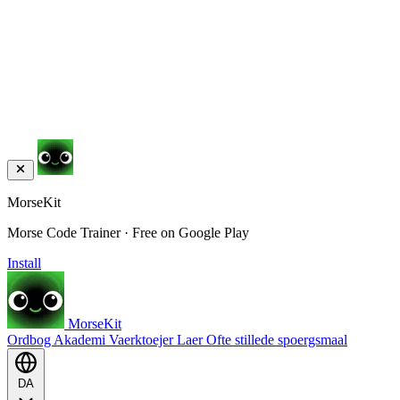
MorseKit
Morse Code Trainer · Free on Google Play
Install
MorseKit
Ordbog
Akademi
Vaerktoejer
Laer
Ofte stillede spoergsmaal
DA