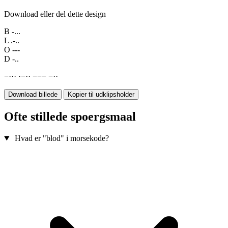
Download eller del dette design
B
-...
L
.-..
O
---
D
-..
−
·
·
·
·
−
·
·
−
−
−
−
·
·
Download billede
Kopier til udklipsholder
Ofte stillede spoergsmaal
Hvad er "blod" i morsekode?