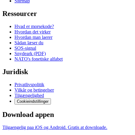
Sitemap
Ressourcer
Hvad er morsekode?
Hvordan det virker
Hvordan man laerer
Sådan læser du
SOS-signal
Snydeark (PDF)
NATO's fonetiske alfabet
Juridisk
Privatlivspolitik
Vilkår og betingelser
Tilgængelighed
Cookieindstillinger
Download appen
Tilgaengelig paa iOS og Android. Gratis at downloade.