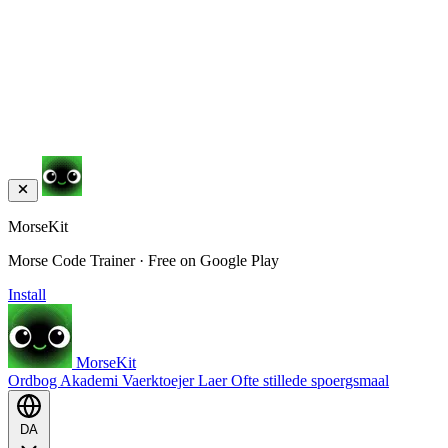
MorseKit
Morse Code Trainer · Free on Google Play
Install
MorseKit
Ordbog
Akademi
Vaerktoejer
Laer
Ofte stillede spoergsmaal
DA