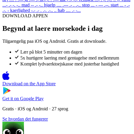
...- .- -. -..
mad
-- .- -..
hjaelp
.... .--- .- . .-..
stop
... - --- .--.
start
... - .-
.-. -
kaerlighed
-.- .- . .-. .-.. ..
hab
.... .- -...
DOWNLOAD APPEN
Begynd at laere morsekode i dag
Tilgaengelig paa iOS og Android. Gratis at downloade.
Lær på blot 5 minutter om dagen
5x hurtigere laering med gentagelse med mellemrum
Komplet lydvaerktoejskasse med justerbar hastighed
Download on the
App Store
Get it on
Google Play
Gratis · iOS og Android · 27 sprog
Se hvordan det fungerer