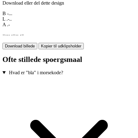
Download eller del dette design
B
-...
L
.-..
A
.-
−
·
·
·
·
−
·
·
·
−
Download billede
Kopier til udklipsholder
Ofte stillede spoergsmaal
Hvad er "bla" i morsekode?