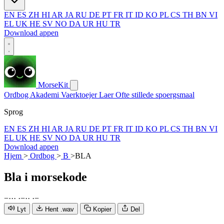
EN
ES
ZH
HI
AR
JA
RU
DE
PT
FR
IT
ID
KO
PL
CS
TH
BN
VI
EL
UK
HE
SV
NO
DA
UR
HU
TR
Download appen
MorseKit
Ordbog
Akademi
Vaerktoejer
Laer
Ofte stillede spoergsmaal
Sprog
EN
ES
ZH
HI
AR
JA
RU
DE
PT
FR
IT
ID
KO
PL
CS
TH
BN
VI
EL
UK
HE
SV
NO
DA
UR
HU
TR
Download appen
Hjem
>
Ordbog
>
B
>
BLA
Bla
i morsekode
−
·
·
·
·
−
·
·
·
−
Lyt
Hent .wav
Kopier
Del