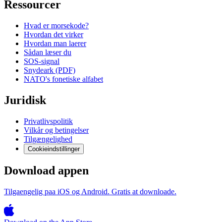
Ressourcer
Hvad er morsekode?
Hvordan det virker
Hvordan man laerer
Sådan læser du
SOS-signal
Snydeark (PDF)
NATO's fonetiske alfabet
Juridisk
Privatlivspolitik
Vilkår og betingelser
Tilgængelighed
Cookieindstillinger
Download appen
Tilgaengelig paa iOS og Android. Gratis at downloade.