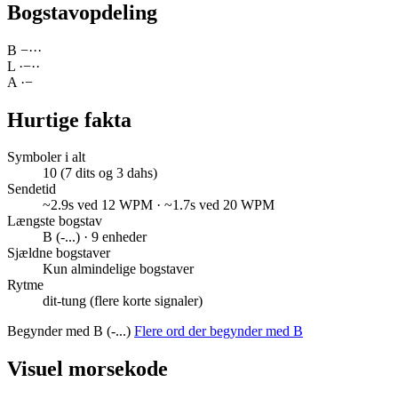
Bogstavopdeling
B
−
·
·
·
L
·
−
·
·
A
·
−
Hurtige fakta
Symboler i alt
10 (7 dits og 3 dahs)
Sendetid
~2.9s ved 12 WPM · ~1.7s ved 20 WPM
Længste bogstav
B (-...) · 9 enheder
Sjældne bogstaver
Kun almindelige bogstaver
Rytme
dit-tung (flere korte signaler)
Begynder med B (-...)
Flere ord der begynder med B
Visuel morsekode