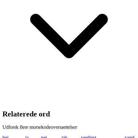
Relaterede ord
Udforsk flere morsekodeoversaettelser
hej
.... . .---
ja
.--- .-
nej
-. . .---
tak
- .- -.-
venligst
...- . -. .-.. .. --
vand