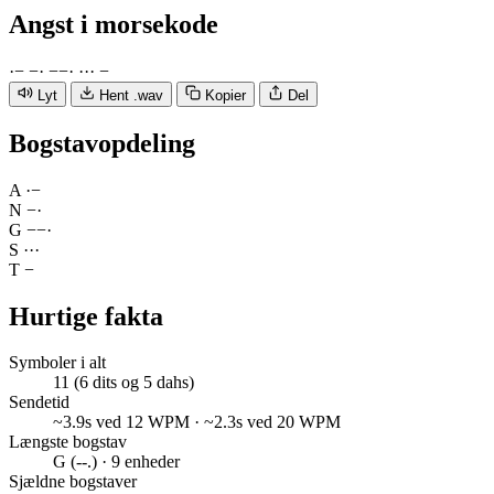
Angst
i morsekode
·
−
−
·
−
−
·
·
·
·
−
Lyt
Hent .wav
Kopier
Del
Bogstavopdeling
A
·
−
N
−
·
G
−
−
·
S
·
·
·
T
−
Hurtige fakta
Symboler i alt
11 (6 dits og 5 dahs)
Sendetid
~3.9s ved 12 WPM · ~2.3s ved 20 WPM
Længste bogstav
G (--.) · 9 enheder
Sjældne bogstaver