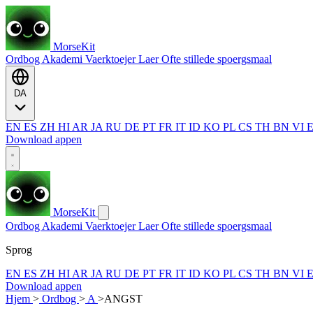
MorseKit
Ordbog
Akademi
Vaerktoejer
Laer
Ofte stillede spoergsmaal
DA
EN
ES
ZH
HI
AR
JA
RU
DE
PT
FR
IT
ID
KO
PL
CS
TH
BN
VI
Download appen
MorseKit
Ordbog
Akademi
Vaerktoejer
Laer
Ofte stillede spoergsmaal
Sprog
EN
ES
ZH
HI
AR
JA
RU
DE
PT
FR
IT
ID
KO
PL
CS
TH
BN
VI
Download appen
Hjem
>
Ordbog
>
A
>
ANGST