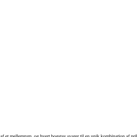
lt af et mellemrum, og hvert bogstav svarer til en unik kombination af pri