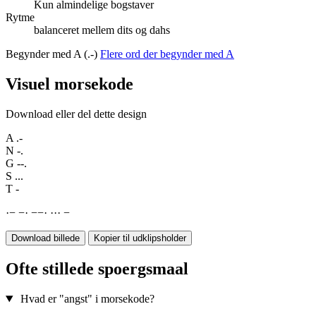
Kun almindelige bogstaver
Rytme
balanceret mellem dits og dahs
Begynder med A (.-)
Flere ord der begynder med A
Visuel morsekode
Download eller del dette design
A
.-
N
-.
G
--.
S
...
T
-
·
−
−
·
−
−
·
·
·
·
−
Download billede
Kopier til udklipsholder
Ofte stillede spoergsmaal
Hvad er "angst" i morsekode?