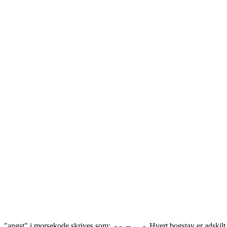
"angst" i morsekode skrives som: .- -. --. ... -. Hvert bogstav er adski