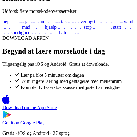
Udforsk flere morsekodeoversaettelser
hej
.... . .---
ja
.--- .-
nej
-. . .---
tak
- .- -.-
venligst
...- . -. .-.. .. --
vand
...- .- -. -..
mad
-- .- -..
hjaelp
.... .--- .- . .-..
stop
... - --- .--.
start
... - .-
.-. -
kaerlighed
-.- .- . .-. .-.. ..
hab
.... .- -...
DOWNLOAD APPEN
Begynd at laere morsekode i dag
Tilgaengelig paa iOS og Android. Gratis at downloade.
Lær på blot 5 minutter om dagen
5x hurtigere laering med gentagelse med mellemrum
Komplet lydvaerktoejskasse med justerbar hastighed
Download on the
App Store
Get it on
Google Play
Gratis · iOS og Android · 27 sprog