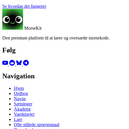
Se hvordan det fungerer
MorseKit
Den premium platform til at laere og oversaette morsekode.
Følg
Navigation
Hjem
Ordbog
Navne
Sætninger
Akademi
Vaerktoejer
Laer
Ofte stillede spoergsmaal