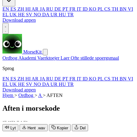
EN
ES
ZH
HI
AR
JA
RU
DE
PT
FR
IT
ID
KO
PL
CS
TH
BN
VI
EL
UK
HE
SV
NO
DA
UR
HU
TR
Download appen
MorseKit
Ordbog
Akademi
Vaerktoejer
Laer
Ofte stillede spoergsmaal
Sprog
EN
ES
ZH
HI
AR
JA
RU
DE
PT
FR
IT
ID
KO
PL
CS
TH
BN
VI
EL
UK
HE
SV
NO
DA
UR
HU
TR
Download appen
Hjem
>
Ordbog
>
A
>
AFTEN
Aften
i morsekode
·
−
·
·
−
·
−
·
−
·
Lyt
Hent .wav
Kopier
Del