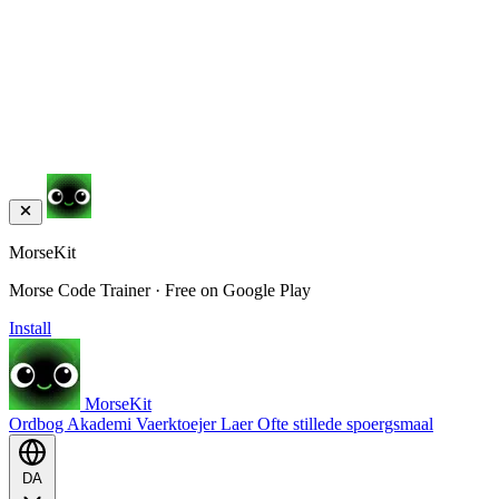
MorseKit
Morse Code Trainer · Free on Google Play
Install
MorseKit
Ordbog
Akademi
Vaerktoejer
Laer
Ofte stillede spoergsmaal
DA