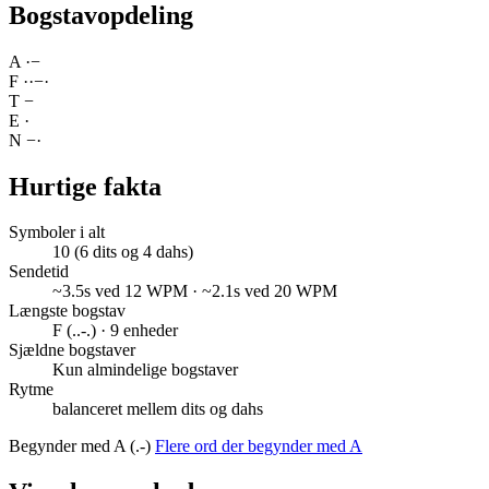
Bogstavopdeling
A
·
−
F
·
·
−
·
T
−
E
·
N
−
·
Hurtige fakta
Symboler i alt
10 (6 dits og 4 dahs)
Sendetid
~3.5s ved 12 WPM · ~2.1s ved 20 WPM
Længste bogstav
F (..-.) · 9 enheder
Sjældne bogstaver
Kun almindelige bogstaver
Rytme
balanceret mellem dits og dahs
Begynder med A (.-)
Flere ord der begynder med A