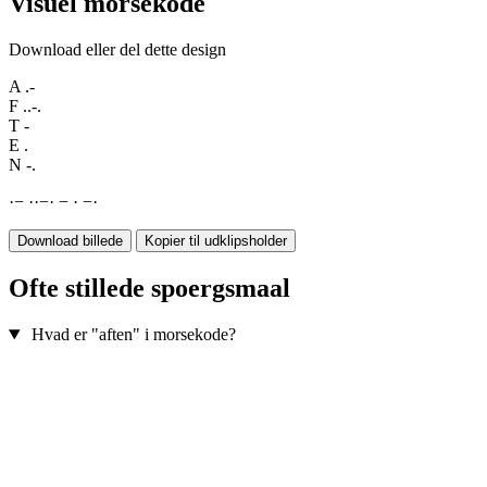
Visuel morsekode
Download eller del dette design
A
.-
F
..-.
T
-
E
.
N
-.
·
−
·
·
−
·
−
·
−
·
Download billede
Kopier til udklipsholder
Ofte stillede spoergsmaal
Hvad er "aften" i morsekode?