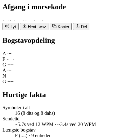
Afgang
i morsekode
·
−
·
·
−
·
−
−
·
·
−
−
·
−
−
·
Lyt
Hent .wav
Kopier
Del
Bogstavopdeling
A
·
−
F
·
·
−
·
G
−
−
·
A
·
−
N
−
·
G
−
−
·
Hurtige fakta
Symboler i alt
16 (8 dits og 8 dahs)
Sendetid
~5.7s ved 12 WPM · ~3.4s ved 20 WPM
Længste bogstav
F (..-.) · 9 enheder