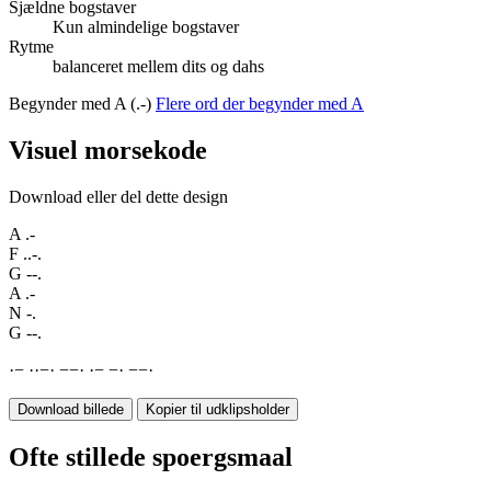
Sjældne bogstaver
Kun almindelige bogstaver
Rytme
balanceret mellem dits og dahs
Begynder med A (.-)
Flere ord der begynder med A
Visuel morsekode
Download eller del dette design
A
.-
F
..-.
G
--.
A
.-
N
-.
G
--.
·
−
·
·
−
·
−
−
·
·
−
−
·
−
−
·
Download billede
Kopier til udklipsholder
Ofte stillede spoergsmaal