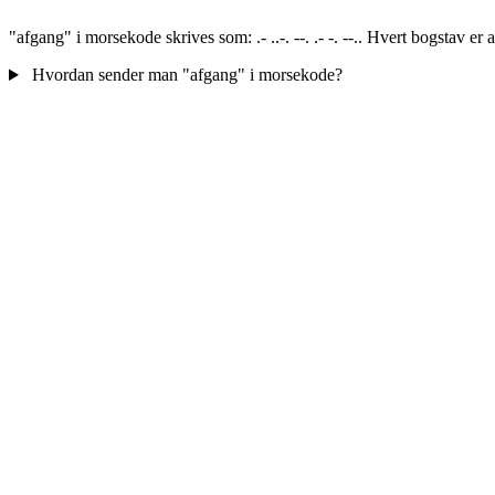
"afgang" i morsekode skrives som: .- ..-. --. .- -. --.. Hvert bogstav e
Hvordan sender man "afgang" i morsekode?