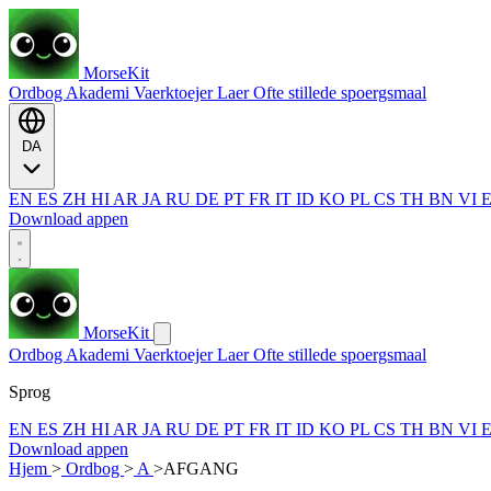
MorseKit
Ordbog
Akademi
Vaerktoejer
Laer
Ofte stillede spoergsmaal
DA
EN
ES
ZH
HI
AR
JA
RU
DE
PT
FR
IT
ID
KO
PL
CS
TH
BN
VI
Download appen
MorseKit
Ordbog
Akademi
Vaerktoejer
Laer
Ofte stillede spoergsmaal
Sprog
EN
ES
ZH
HI
AR
JA
RU
DE
PT
FR
IT
ID
KO
PL
CS
TH
BN
VI
Download appen
Hjem
>
Ordbog
>
A
>
AFGANG