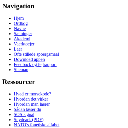
Navigation
Hjem
Ordbog
Navne
Sætninger
Akademi
Vaerktoejer
Laer
Ofte stillede spoergsmaal
Download appen
Feedback og fejlrapport
Sitemap
Ressourcer
Hvad er morsekode?
Hvordan det virker
Hvordan man laerer
Sådan læser du
SOS-signal
Snydeark (PDF)
NATO's fonetiske alfabet