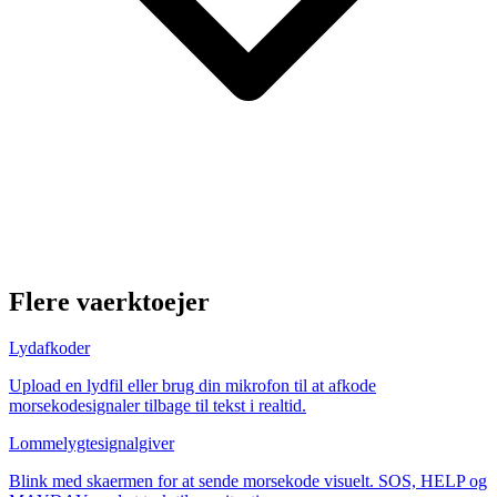
Flere vaerktoejer
Lydafkoder
Upload en lydfil eller brug din mikrofon til at afkode
morsekodesignaler tilbage til tekst i realtid.
Lommelygtesignalgiver
Blink med skaermen for at sende morsekode visuelt. SOS, HELP og