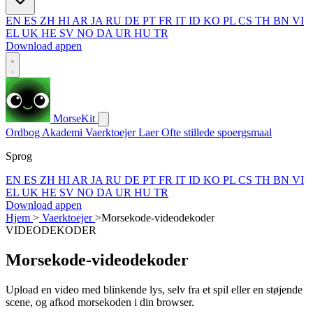
EN
ES
ZH
HI
AR
JA
RU
DE
PT
FR
IT
ID
KO
PL
CS
TH
BN
VI
EL
UK
HE
SV
NO
DA
UR
HU
TR
Download appen
MorseKit
Ordbog
Akademi
Vaerktoejer
Laer
Ofte stillede spoergsmaal
Sprog
EN
ES
ZH
HI
AR
JA
RU
DE
PT
FR
IT
ID
KO
PL
CS
TH
BN
VI
EL
UK
HE
SV
NO
DA
UR
HU
TR
Download appen
Hjem
>
Vaerktoejer
>
Morsekode-videodekoder
VIDEODEKODER
Morsekode-videodekoder
Upload en video med blinkende lys, selv fra et spil eller en støjende
scene, og afkod morsekoden i din browser.