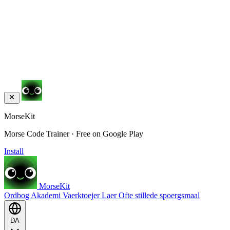
MorseKit
Morse Code Trainer · Free on Google Play
Install
MorseKit
Ordbog
Akademi
Vaerktoejer
Laer
Ofte stillede spoergsmaal
DA