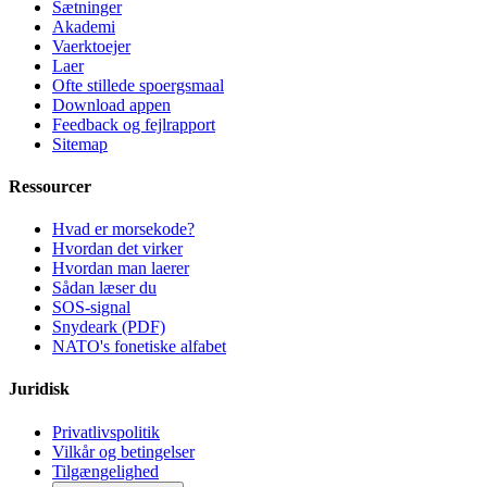
Sætninger
Akademi
Vaerktoejer
Laer
Ofte stillede spoergsmaal
Download appen
Feedback og fejlrapport
Sitemap
Ressourcer
Hvad er morsekode?
Hvordan det virker
Hvordan man laerer
Sådan læser du
SOS-signal
Snydeark (PDF)
NATO's fonetiske alfabet
Juridisk
Privatlivspolitik
Vilkår og betingelser
Tilgængelighed