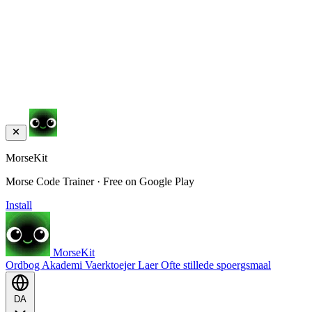
MorseKit
Morse Code Trainer · Free on Google Play
Install
MorseKit
Ordbog
Akademi
Vaerktoejer
Laer
Ofte stillede spoergsmaal
DA