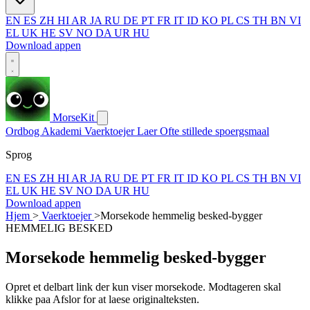
EN
ES
ZH
HI
AR
JA
RU
DE
PT
FR
IT
ID
KO
PL
CS
TH
BN
VI
EL
UK
HE
SV
NO
DA
UR
HU
Download appen
MorseKit
Ordbog
Akademi
Vaerktoejer
Laer
Ofte stillede spoergsmaal
Sprog
EN
ES
ZH
HI
AR
JA
RU
DE
PT
FR
IT
ID
KO
PL
CS
TH
BN
VI
EL
UK
HE
SV
NO
DA
UR
HU
Download appen
Hjem
>
Vaerktoejer
>
Morsekode hemmelig besked-bygger
HEMMELIG BESKED
Morsekode hemmelig besked-bygger
Opret et delbart link der kun viser morsekode. Modtageren skal
klikke paa Afslor for at laese originalteksten.