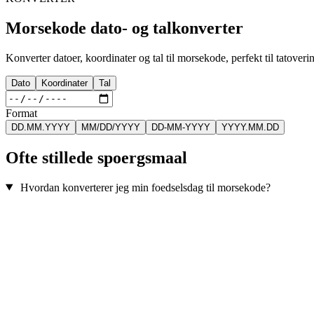
Morsekode dato- og talkonverter
Konverter datoer, koordinater og tal til morsekode, perfekt til tatoveri
Dato
Koordinater
Tal
Format
DD.MM.YYYY
MM/DD/YYYY
DD-MM-YYYY
YYYY.MM.DD
Ofte stillede spoergsmaal
Hvordan konverterer jeg min foedselsdag til morsekode?