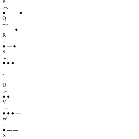
P
.--.
● — — ●
Q
--.-
— — ● —
R
.-.
● — ●
S
...
● ● ●
T
-
—
U
..-
● ● —
V
...-
● ● ● —
W
.--
● — —
X