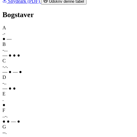
Snydeark (PDF)
Udskriv denne tabel
Bogstaver
A
.-
● —
B
-...
— ● ● ●
C
-.-.
— ● — ●
D
-..
— ● ●
E
.
●
F
..-.
● ● — ●
G
--.