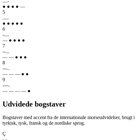
....-
● ● ● ● —
5
.....
● ● ● ● ●
6
-....
— ● ● ● ●
7
--...
— — ● ● ●
8
---..
— — — ● ●
9
----.
— — — — ●
Udvidede bogstaver
Bogstaver med accent fra de internationale morseudvidelser, brugt i
tyrkisk, tysk, fransk og de nordiske sprog.
Ç
-.-..