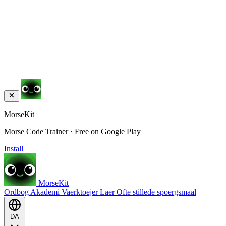
MorseKit
Morse Code Trainer · Free on Google Play
Install
MorseKit
Ordbog
Akademi
Vaerktoejer
Laer
Ofte stillede spoergsmaal
DA