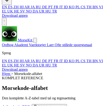
EN
ES
ZH
HI
AR
JA
RU
DE
PT
FR
IT
ID
KO
PL
CS
TH
BN
VI
EL
UK
HE
SV
NO
DA
UR
HU
TR
Download appen
MorseKit
Ordbog
Akademi
Vaerktoejer
Laer
Ofte stillede spoergsmaal
Sprog
EN
ES
ZH
HI
AR
JA
RU
DE
PT
FR
IT
ID
KO
PL
CS
TH
BN
VI
EL
UK
HE
SV
NO
DA
UR
HU
TR
Download appen
Hjem
>
Morsekode-alfabet
KOMPLET REFERENCE
Morsekode-alfabet
Den komplette A-Z-tabel med tal og tegnsaetning