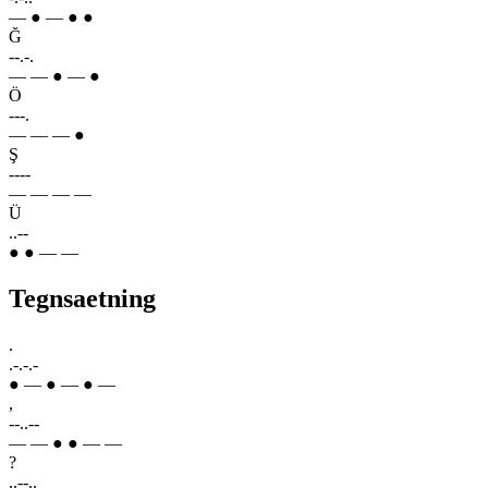
— ● — ● ●
Ğ
--.-.
— — ● — ●
Ö
---.
— — — ●
Ş
----
— — — —
Ü
..--
● ● — —
Tegnsaetning
.
.-.-.-
● — ● — ● —
,
--..--
— — ● ● — —
?
..--..