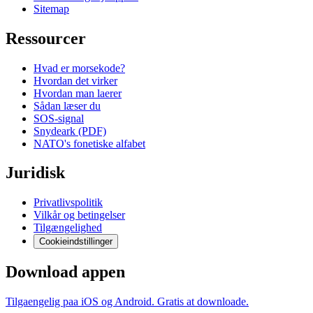
Sitemap
Ressourcer
Hvad er morsekode?
Hvordan det virker
Hvordan man laerer
Sådan læser du
SOS-signal
Snydeark (PDF)
NATO's fonetiske alfabet
Juridisk
Privatlivspolitik
Vilkår og betingelser
Tilgængelighed
Cookieindstillinger
Download appen
Tilgaengelig paa iOS og Android. Gratis at downloade.