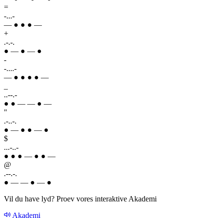
=
-...-
— ● ● ● —
+
.-.-.
● — ● — ●
-
-....-
— ● ● ● ● —
_
..--.-
● ● — — ● —
"
.-..-.
● — ● ● — ●
$
...-..-
● ● ● — ● ● —
@
.--.-.
● — — ● — ●
Vil du have lyd? Proev vores interaktive Akademi
Akademi