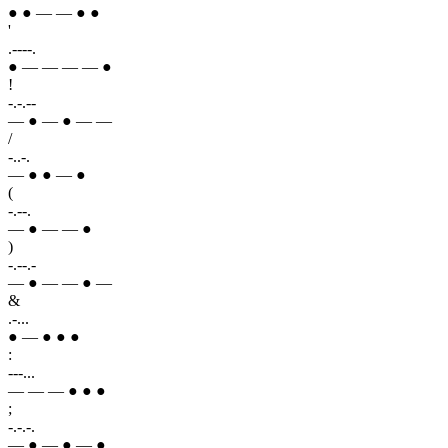
● ● — — ● ●
'
.----.
● — — — — ●
!
-.-.--
— ● — ● — —
/
-..-.
— ● ● — ●
(
-.--.
— ● — — ●
)
-.--.-
— ● — — ● —
&
.-...
● — ● ● ●
:
---...
— — — ● ● ●
;
-.-.-.
— ● — ● — ●