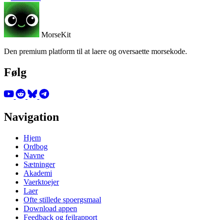
MorseKit
Den premium platform til at laere og oversaette morsekode.
Følg
Navigation
Hjem
Ordbog
Navne
Sætninger
Akademi
Vaerktoejer
Laer
Ofte stillede spoergsmaal
Download appen
Feedback og fejlrapport